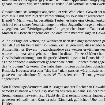
gehabt, mit dem Minister darüber zu reden. Auf Vorhalt, seinem zweit
Gewalt hätten sie komplett abgelehnt, er wie Wohlleben. Gewalt sei 
vom MAD mit dem Ziel der Verpflichtung als V-Mann angesprochen wo
Brandt V-Mann war: Ja, bestättigte Tauber, es habe eine Gerüchtenkü
sich bei einer seiner Veranstaltungen in einer Jugendherberge an ei
zugegeben. Auf “Verfolgungsdruck” angesprochen brachte Tauber als
Marsch in Eisenach angemeldet und daraufhin mehrere Tage in Gewahr
Auf die Frage der Verteigung Wohlleben nach den angesprochenen glei
die BRD sei bis heute nicht souverän, Ziel sei gewesen, dies wieder he
Antisemitismus-Beweis – bezeichnenderweise weitaus erwähnenswert
wusste – um was aber geht es nochmal in diesem Prozess? Menschen w
Gesellschaftsordnung”, um die große Abtreibungsrate in Deutschland
es eine ähnliche Konstelation gegeben wie heute. Sie seien nicht ge
des “Problems” gewesen. Das habe ihnen großen politischen Schaden g
Rostock, Hoyerswerda oder “das hier” nicht passiert wäre. Letztere
gewesen – sei absoluter Nonsens. Waffen seien schon Thema gewesen, 
abgewiesen.
Von Nebenklage-Vertretern auf Aussagen anderer Rechter zu Gewaltber
bemerkt zu haben – eine Gaspistole zu besitzen sei damals in der Sze
Spruch damals gewesen. Zur Flucht der Drei gefragt, meinte Tauber,
gewesen sein soll, nach Kanada oder Dänemark geflüchtet. Über die Dr
Helden.