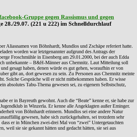
facebook-Gruppe gegen Rassismus und gegen
ge 28./29.07. (221 u 222) im Schnelldurchlauf
ber Aliasnamen von Böhnhardt, Mundlos und Zschäpe referiert hatte.
Geladen worden war letztgenannter aufgrund des Antrags der
rberge Froschmühle in Eisenberg am 29.01.2000, bei der auch Edda
lich unbekannte – B&H-Männer aus Chemnitz. Laut Mitteilung soll
 und gesagt haben, denen würde es gut gehen, woraufhin er von
uber gibt an, dort gewesen zu sein. Zu Personen aus Chemnitz meinte
icht. Solche Gespräche will er nicht mitbekommen haben. Er wisse
 ein absolutes Tabu-Thema gewesen sei, zu eigenem Selbstschutz,
habe er in Bayreuth gewohnt. Auch die “Beate” kenne er, sie habe zur
n Jugendklub in Winzerla. Er kenne alle Angeklagten außer Eminger.
onderheit von Böhnhardt erinnern. Mundlos sei eine andere Natur
 unauffällig gewesen, habe sich zurückgehalten, sei trotzdem sehr
 -, dass er in München zwei-drei Mal von “zwei” Untergetauchten
 weil sie sie gekannt hätten und gedacht hätten, sie sei aus