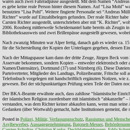
waren auch zwei Fahrradpässe ausgestellt. Mit dem Namen “Andreas 
es gebe keine reale Person hinter diesem Namen. Auf “Lisa Mohl” w
benutzten “Lisa Pohl”. Weitere fingierte Personalie sei “Andreas Mü
Richter” wurde auf Einzahlbelegen gefunden. Der reale Richter hab
Carsten Richter ausgestellt, unterschrieben aber mit “K. Richter”, 
2006. Rossberg mittlerweile Scheidemantel hatte bereits als Zeugin i
Bibliotheksausweis und zwei Brillenpässe ausgestellt gewesen, wobei 
Nach zwanzig Minuten war Alper fertig, danach gab es wieder ca. 15 
für die Sicherstellung der Kopien der Unterlagen gegeben, dessen Ein
Nach der Mittagspause kam dann der dritte Zeuge, Jürgen Beck vom
Asservate bekommen, sondern Kopien – entweder elektronisch oder au
Namen/Datensätze), Dortmund (37) und Nürnberg (6). Diese Dateien s
Parteivertreter, Mitglieder des Landtags, Polizeibeamte, Fritsche sol
Telefonbuch vorgelegen mit handschriftlich ergänzten Notizen, wie z
gewesen. Bei der stichpunktartigen Prüfung seien Teile der Daten noch
Der BKA-Beamte erwähnte auch, dass zahllose “Islamistische Einrich
der islamischen Religion zuordenbare mit islamistisch “abkanzelte” –
verstanden, was dem Richter keiner abkaufen kann, wenn man seine Ak
Gedanken (über Wortwahl) gemacht, habe Institutionen gemeint, die mi
Posted in
Polizei, Militär, Verfassungsschutz
,
Rassismus und Mensche
Asylbewerber
,
Aussagegenehmigung
,
Bajonett-Messer
,
Behördenunte
Carsten Schultze
,
Christian Kapke
,
Deckblattmeldungen
,
Edda Schmi