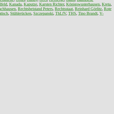
lfeld
,
Kanada
,
Kaputze
,
Karsten Richter
,
Königswusterhausen
,
Kreta
,
achhausen
,
Rechtsbeistand Peters
,
Rechtsstaat
,
Reinhard Görlitz
,
Rote
tisch
,
Stühlerücken
,
Szczepanski
,
ThLfV
,
THS
,
Tino Brandt
,
V-