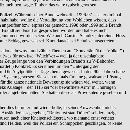
teilzunehmen, sagte Tauber, das wäre typisch gewesen.
Polizei. Während seiner Bundswehrzeit – 1996-97 – sei er dreimal
abt habe, wollte die Verteidigung von Wohlleben wissen, dass
n angreifbar bzw. erpressbar gemacht. 1998 oder 1999 solle Brandt
n. Brandt sei darauf angesprochen worden und habe es nicht
genommen worden seien. Wie auch Carsten Schultze, der einen Hess-
ter Schlag gewesen sei. Kurz danach sei Schultze ausgetreten.
national bewusst und zählte Themen auf “Souveränität der Völker” (
llt (was für gewisse “Watch”-er – weil ja der unschlagbare
ser Zeuge lange von den Verbindungen Brandts zu V-Behörden
mordet?) Konkret: Es sei ihnen um den “Untergang der
. Die Asylpolitik sei Tagesthema gewesen. In den 90er Jahren habe
che System gewesen. Sie seien niemals für eine gewaltsame Lösung
für die ganze nationale Bewegung: sie wären viel weiter, wenn
aleks Aussage – der THS sei “der bewaffnete Arm” in Thüringen
der angeboten hätten. Sie hätten diese als Provokateure gesehen und
r dies herunter und wiederholte, in seiner Anwesenheit nichts
 Ausländerhass gegeben, “Bratwurst statt Döner” sei der einzige
usen nach einer Kneipenschlägerei, wo niemand ernst verletzt
sind Helden, weil der Polizei ein Schnippchen geschlagen, b) keine