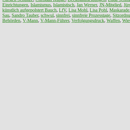
Einrichtungen
,
Islamismus
,
Islamistisch
,
Jan Werner
,
JN-Mitglied
,
Jür
künstlich aufgepolstert Bauch
,
LfV
,
Lisa Mohl
,
Lisa Pohl
,
Maskarade
Sau
,
Sandro Tauber
,
schwul
,
sinnfrei
,
sinnfreie Prozesstage
,
Sitzordn
Behörden
,
V-Mann
,
V-Mann-Führer
,
Verfolgungsdruck
,
Waffen
,
Wie