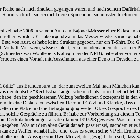
der Reihe nach nach draußen gegangen waren und nach seinem Dafürhalte
turm sachlich: sie sei nicht deren Sprecherin, sie mussten telefoniere
lizei habe 2006 in seinem Auto ein Bajonett-Messer einer Kalaschnikow
kontrolliert worden. Er habe irgendwann das Messer wieder zurückgeha
 Ente von Aust, es habe keine Struktur gegeben, nur ein T-Shirt. Die G
h Vorhalt. Von wem, wisse er nicht, er kenne niemanden, der von der 
 (Schneiders war Wohllebens Kollegin bei der NPD), habe aber vorher 
rtreters einen Vorhalt mit Ausschnitten aus einer Demo in Dresden zu
 Görlitz” aus Brandenburg an, der zum zweiten Mal nach München kam. 
s der deutsche “Rechtsstaat” augenscheinlich als normal betrachtet. Da
 habe, den im geschlossenen Vollzug befindlichen Szczepanski in den o
ntbrannte eine Diskussion zwischen Heer und Götzl und Klemke, dass da
ten die Plätze und die Befragung ging weiter. Ob es Gespräche des Lf
esen, solche Gespräche zu führen. Er habe zur Vorbereitung zu diesem
er mit Deckblattmeldungen aus den Jahren 1997-98 gewesen. Was mit d
gegeben. Was mit dem alten Gerät danach passiert sei, nachdem er es
 Zugang zu Waffen gehabt habe, und, dass es gegen seine VP ein Ermit
Vorhalte aus der Aussage von Uwe Menzel, der gesagt haben soll, dass 