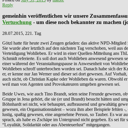
Reply
gemeinhin veröffentlichen wir unsere Zusammenfass
Vertuschung
- um diese noch bekannter zu machen (joi
28.07.2015, 221. Tag
Götzl hatte für heute zwei Zeugen geladen: das aktive NPD-Mitglied
Sie wurde aber letztlich auf den nächsten Tag verschoben, weil aus
Verteidigung Wohlleben. Er wird in einer Quellen-Mitteilung ans T
Schmidt referierte. Es soll dort auch Wohlleben anwesend gewesen 
einer während der Veranstaltungspause in Anwesenheit von Wohllebe
Wohlleben schroff unterbrochen worden sei. Danach habe sich der Kr
er, er kenne nur Jan Werner und dieser sei dort gewesen. Auf Vorhalt
auch nicht, ob Christian Kapke oder Wohlleben da waren. Obwohl er d
weil man von Agenten und Provokateuren umgeben gewesen sei.
Beide Uwes, wie auch Tino Brandt, seien seine Freunde gewesen, obwo
Gruppe in Jena gehört, die sie (er und Brandt) besucht hätten und u
Böhnhardt sei nicht, wie behauptet, aufbrausend und gewaltätig gewe
gewesen, ein Organisationstalent – wozu ihm aber Beispiele fehlen -, 
lustig, spaßig gewesen, eine angenehme Person, so Tauber. Es war auf
sprach, als habe es Zschäpe im Untergrund nicht gegeben. Es sei für 
“Loyalität, Solidarität oder aus Abenteuerlust” mitgegangen.