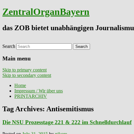
ZentralOrganBayern
das ZOB bietet unabhängigen Journalismu
Search
Main menu
Skip to primary content
Skip to secondary content
Home
Impressum / Wir über uns
PRINTARCHIV
Tag Archives:
Antisemitismus
Die NSU Prozesstage 221 & 222 im Schnelldurchlauf
Posted on
July 31, 2015
by
nikore