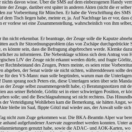
er nichts davon wisse. Über die SMS auf dem einbezogenen Handy verm
inte der Zeuge, darüber erst später in anderen Akten (nicht die er selb
en zur Vorbereitung für München. Er habe die Verschriftung des SMS g
 auf dem Tisch liegen habe, meinte er, ja. Auf Nachfrage las er vor, d
s dem er vorlese sei eine Zusammenstellung, wahrscheinlich von ihm selbe
 ihn nicht erkennbar. Er beantrage, der Zeuge solle die Kaputze abnehm
ätten auch ihr Sitzordnungsproblem (das von Zschäpe durchgedrückte S
e, es könnte sein, dass die Befragung abgebrochen werde. Klemke da
hrlicher zu informieren. Die Nebenklage schloss sich dem Antrag von 
schen LfV der Zeuge nicht erkannt werden dürfe, und fragte Görlitz, 
r Rechtsbeistand des Zeugen, Peters meinte, es seien reine Vorbereitungs
en abgeben, der Senat würde sie nicht sichten, währenddessen sollte 
eine für den VS-Mann: man solle begründen, warum man die Unterlagen 
 Dann sprang noch Peters ein, diese Unterlagen seien über sein Mandat
as der Zeuge selbst zusammengestellt habe, c) Beratungsnotizen mit d
en aus seiner Behörde, Görlitz sei in einer schwierigen Position, er k
ehen solle; und die Beschlagnahmung sei nicht rechtens. Das Hinundhe
Aus der Verteidigung Wohlleben kam die Bemerkung, sie hätten Angst
kte bleibe im Saal, flippte Götzl mal wieder aus, der Anwalt solle sich 
 Tag nicht zum Zuge gekommen war. Die BKA-Beamtin Alper war bereits
 anhand aufgefundener Aservate zugeordnet werden konnten. Unter and
lanmietungen genutzt habe, sowie die ADAC- und AOK-Karten, wo kei