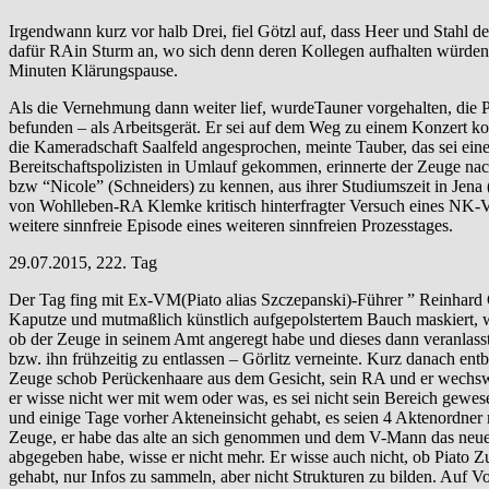
Irgendwann kurz vor halb Drei, fiel Götzl auf, dass Heer und Stahl 
dafür RAin Sturm an, wo sich denn deren Kollegen aufhalten würden. S
Minuten Klärungspause.
Als die Vernehmung dann weiter lief, wurdeTauner vorgehalten, die Po
befunden – als Arbeitsgerät. Er sei auf dem Weg zu einem Konzert 
die Kameradschaft Saalfeld angesprochen, meinte Tauber, das sei eine
Bereitschaftspolizisten in Umlauf gekommen, erinnerte der Zeuge nac
bzw “Nicole” (Schneiders) zu kennen, aus ihrer Studiumszeit in Jena
von Wohlleben-RA Klemke kritisch hinterfragter Versuch eines NK-Ve
weitere sinnfreie Episode eines weiteren sinnfreien Prozesstages.
29.07.2015, 222. Tag
Der Tag fing mit Ex-VM(Piato alias Szczepanski)-Führer ” Reinhard
Kaputze und mutmaßlich künstlich aufgepolstertem Bauch maskiert, wa
ob der Zeuge in seinem Amt angeregt habe und dieses dann veranlasst
bzw. ihn frühzeitig zu entlassen – Görlitz verneinte. Kurz danach e
Zeuge schob Perückenhaare aus dem Gesicht, sein RA und er wechswel
er wisse nicht wer mit wem oder was, es sei nicht sein Bereich gew
und einige Tage vorher Akteneinsicht gehabt, es seien 4 Aktenordn
Zeuge, er habe das alte an sich genommen und dem V-Mann das neue 
abgegeben habe, wisse er nicht mehr. Er wisse auch nicht, ob Piato
gehabt, nur Infos zu sammeln, aber nicht Strukturen zu bilden. Auf 