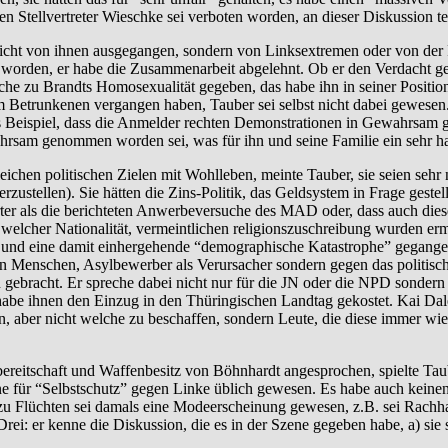
en Stellvertreter Wieschke sei verboten worden, an dieser Diskussion 
nicht von ihnen ausgegangen, sondern von Linksextremen oder von der 
rden, er habe die Zusammenarbeit abgelehnt. Ob er den Verdacht geh
che zu Brandts Homosexualität gegeben, das habe ihn in seiner Positio
nem Betrunkenen vergangen haben, Tauber sei selbst nicht dabei gewese
 Beispiel, dass die Anmelder rechten Demonstrationen in Gewahrsam 
sam genommen worden sei, was für ihn und seine Familie ein sehr har
chen politischen Zielen mit Wohlleben, meinte Tauber, sie seien sehr 
rzustellen). Sie hätten die Zins-Politik, das Geldsystem in Frage geste
er als die berichteten Anwerbeversuche des MAD oder, dass auch die
elcher Nationalität, vermeintlichen religionszuschreibung wurden er
 und eine damit einhergehende “demographische Katastrophe” gegangen
gen Menschen, Asylbewerber als Verursacher sondern gegen das politis
ebracht. Er spreche dabei nicht nur für die JN oder die NPD sondern 
s habe ihnen den Einzug in den Thüringischen Landtag gekostet. Kai D
aber nicht welche zu beschaffen, sondern Leute, die diese immer wier
eitschaft und Waffenbesitz von Böhnhardt angesprochen, spielte Taube
ne für “Selbstschutz” gegen Linke üblich gewesen. Es habe auch keinen
 zu Flüchten sei damals eine Modeerscheinung gewesen, z.B. sei Rachha
ei: er kenne die Diskussion, die es in der Szene gegeben habe, a) sie 