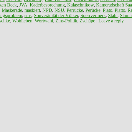
gen Beck
,
JVA
,
Kaderbesprechung
,
Kalaschnikow
,
Kameradschaft Saa
,
Maskerade
,
maskiert
,
NPD
,
NSU
,
Perrücke
,
Perücke
,
Piato
,
Piatto
,
R
ungsproblem
,
sms
,
Souveränität der Völker
,
Sperrvermerk
,
Stahl
,
Stamm
schke
,
Wohlleben
,
Wortwahl
,
Zins-Politik
,
Zschäpe
|
Leave a reply