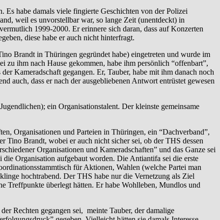
n. Es habe damals viele fingierte Geschichten von der Polizei
d, weil es unvorstellbar war, so lange Zeit (unentdeckt) in
 vermutlich 1999-2000. Er erinnere sich daran, dass auf Konzerten
ben, diese habe er auch nicht hinterfragt.
 Tino Brandt in Thüringen gegründet habe) eingetreten und wurde im
 sei zu ihm nach Hause gekommen, habe ihm persönlich “offenbart”,
aus der Kameradschaft gegangen. Er, Tauber, habe mit ihm danach noch
hend auch, dass er nach der ausgebliebenen Antwort entrüstet gewesen
i Jugendlichen); ein Organisationstalent. Der kleinste gemeinsame
ften, Organisationen und Parteien in Thüringen, ein “Dachverband”,
 Tino Brandt, wobei er auch nicht sicher sei, ob der THS dessen
erschiedener Organisationen und Kameradschaften” und das Ganze sei
ie Organisation aufgebaut worden. Die Antiantifa sei die erste
ordinationsstammtisch für Aktionen, Wahlen (welche Partei man
 klinge hochtrabend. Der THS habe nur die Vernetzung als Ziel
che Treffpunkte überlegt hätten. Er habe Wohlleben, Mundlos und
s der Rechten gegangen sei, meinte Tauber, der damalige
erfolgungsdruck” gegeben. Vielleicht hätten sie damals Interesse