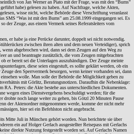
eintlich von Jan Werner an Piato mit der Frage, was mit den “Bums”
er geführt habe) gelesen zu haben. Auf Nachfrage, welche Akten,
elesen, wisse nicht, welche Behörde diese Verschriftung veranlasst
ass das SMS “Was ist mit den Bums” am 25.08.1999 eingegangen sei. Es
r, so der Zeuge, aus einem Vermerk seines Referatsleiters vom
en, er habe ja eine Perücke darunter, doppelt sei nicht notwendig.
tühlerücken zwischen ihren alten und dem neuen Verteidiger), sprich
zu, wenn abgebrochen wird, dann sei dem Zeugen auf den Weg zu
Heer an und beantragte zustätzlich, die vom Zeugen mitgebrachten
ob er bereit sei die Unterlagen auszuhändigen. Der Zeuge meinte
unterlagen, diese seien eingestuft, es sollte geklärt werden, ob ein
der Zeuge den Sperrvermerk besorgen, wenn keiner vorhanden sei, dann
einsehen wolle. Man solle der Behörde die Möglichkeit geben zu
sverhätnis mit Görlitz, Beratungsnotizen. Daraufhin die Nebenklage:
em RA. Peters: die Akte bestehe aus unterschiedlichen Dokumenten.
önne wegen eines Dienstvergehens beschuldigt werden; für die
r drohte noch lange weiter zu gehen, bis Götzl 20 Minuten Pause
, wenn der Aktenordner mitgenommen werde, komme der nicht mehr
mässigen, hier sei ein Befehlston nicht angebracht.
 Mitte Juli in München gehört worden. Nun berichtete sie über
erem ein auf Holger Gerlach ausgestellter Reisepass mit Gerlachs
ne direkte Nutzung festgestellt worden sei. Auf Gerlachs Namen