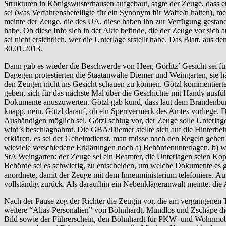
Strukturen in Königswusterhausen aufgebaut, sagte der Zeuge, dass 
sei (was Verfahrensbeteiligte für ein Synonym für Waffe/n halten), me
meinte der Zeuge, die des UA, diese haben ihn zur Verfügung gestand
habe. Ob diese Info sich in der Akte befinde, die der Zeuge vor sich
sei nicht ersichtlich, wer die Unterlage srstellt habe. Das Blatt, au
30.01.2013.
Dann gab es wieder die Beschwerde von Heer, Görlitz’ Gesicht sei für
Dagegen protestierten die Staatanwälte Diemer und Weingarten, sie h
den Zeugen nicht ins Gesicht schauen zu können. Götzl kommentiert
geben, sich für das nächste Mal über die Geschichte mit Handy ausfü
Dokumente anuszuwerten. Götzl gab kund, dass laut dem Brandenburgi
knapp, nein. Götzl darauf, ob ein Sperrvermerk des Amtes vorliege. De
Aushändigen möglich sei. Götzl schlug vor, der Zeuge solle Unterlag
wird’s beschlagnahmt. Die GBA/Diemer stellte sich auf die Hinterb
erklären, es sei der Geheimdienst, man müsse nach den Regeln gehen!
wieviele verschiedene Erklärungen noch a) Behördenunterlagen, b) w
StA Weingarten: der Zeuge sei ein Beamter, die Unterlagen seien Kopi
Behörde sei es schwierig, zu entscheiden, um welche Dokumente es g
anordnete, damit der Zeuge mit dem Innenministerium telefoniere. 
vollständig zurück. Als daraufhin ein Nebenklägeranwalt meinte, die A
Nach der Pause zog der Richter die Zeugin vor, die am vergangenen
weitere “Alias-Personalien” von Böhnhardt, Mundlos und Zschäpe die
Bild sowie der Führerschein, den Böhnhardt für PKW- und Wohnmobi