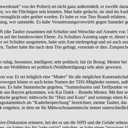
rkstatt” von der Polizei) sei nicht ganz außermittelt, er zweifle dara
 wo die Flüchtigen sein könnten. Man habe gedacht, sie sind im Auslan
verunglückt oder getötet worden. Er habe es von Tino Brandt erfahren,
rung, wer sammelte. Es habe Veruntreuungsvorwürfe gegen Sammler gege
ie JN (die Tauber zusammen mit Schultze und Wieschke auf Anraten von
en auf der bundesweiten Ebene. Zu Schultzes Ausstieg sagte er, dieser
ter sei Schultze ausgetreten, habe sein Amt niedergelegt und sei auch 
n, Tauber habe ihn nach dem Trio gefragt, verneinte er dies. Entsprec
ruhig, besonnen, intelligent; sehr politisch; fair (in Bezug: Mentor be
s um Wohlleben sei politisch (Wahlbeteiligung) sehr aktiv gewesen.
ion war. Er sei lediglich eine “Mutter” für alle möglichen Kameradscha
Deswegen könne er auch keine Namen der THS-Mitglieder nennen, außer
esen. Es habe Stammtische gegeben, “Sammelsurien und Treffpunkte v
e aus Bayern gekommen, wie Kai Dalek – Brandts Mentor. Mit ihm sei d
ische gegeben: mittwochs für “Hinz und Kunz” und sonntags einen Ko
tagsstammtisch als “Kaderbesprechung” bezeichnet, meinte Tauber, das
ck entgehen, in dem sie für Mittwochsstammtische immer unterschiedli
ive-Diskussion erinnere, bei der es um die NPD und die Gefahr seiten
n, sie hätten das für “sehr unfair” gehalten, es habe einen “massiven V