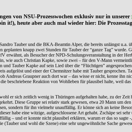
ungen von NSU-Prozesswochen exklusiv nur in unserer
n it!), heute aber auch mal wieder hier: Die Prozessta
 Sandro Tauber und die BKA-Beamtin Alper, die bereits unlängst u.a. ü
 den geplanten knapp zwei Stunden für Tauber der “ganze Tag” wurde. 
hLfV erwähnt, als Besucher der NPD-Schulungsveranstaltung in der He
sein, wie auch Christian Kapke, sowie zwei – für den V-Mann vermeint
n und Tauber Kapke auf sein Lied über die “Flüchtigen” angesprochen
eis aufgelöst und einer der Chemnitzer habe mit Tauber gesprochen. Ta
, ob Andreas Graupner auch dort war – das wisse er nicht, kenne ihn n
ie beschriebene Reaktion von Wohlleben für plausibel halte, weil das
hl er sich zeitlich wenig in Thüringen aufgehalten habe, zu der Zeit 
mgekehrt. Diese Gruppe sei relativ stark gewesen, etwa 20 Mann um de
sen, sondern für ihn vielmehr unauffällig. Er könne sich an keine Bes
dieser habe eine witzige, aufgeschlossene Art gehabt. Zschäpe sei sehr
fällig – und er konnte nicht plausibel erklären, warum er das so sagte
sie (Tauber und wohl die Szene) eine sehr ungewöhnliche Sache gewesen,