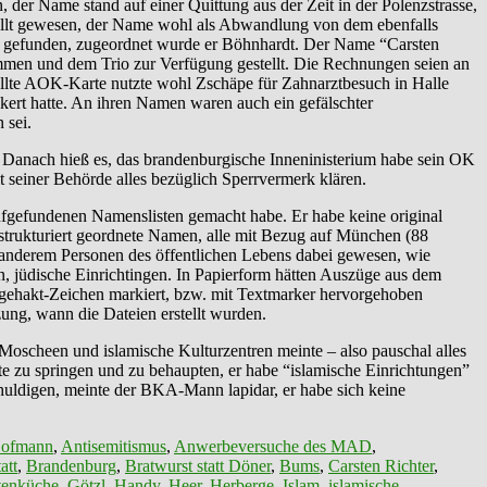
r Name stand auf einer Quittung aus der Zeit in der Polenzstrasse,
ellt gewesen, der Name wohl als Abwandlung von dem ebenfalls
ste gefunden, zugeordnet wurde er Böhnhardt. Der Name “Carsten
mmen und dem Trio zur Verfügung gestellt. Die Rechnungen seien an
tellte AOK-Karte nutzte wohl Zschäpe für Zahnarztbesuch in Halle
ökert hatte. An ihren Namen waren auch ein gefälschter
 sei.
. Danach hieß es, das brandenburgische Inneninisterium habe sein OK
t seiner Behörde alles bezüglich Sperrvermerk klären.
fgefundenen Namenslisten gemacht habe. Er habe keine original
strukturiert geordnete Namen, alle mit Bezug auf München (88
r anderem Personen des öffentlichen Lebens dabei gewesen, wie
ten, jüdische Einrichtingen. In Papierform hätten Auszüge aus dem
abgehakt-Zeichen markiert, bzw. mit Textmarker hervorgehoben
zung, wann die Dateien erstellt wurden.
oscheen und islamische Kulturzentren meinte – also pauschal alles
ite zu springen und zu behaupten, er habe “islamische Einrichtungen”
chuldigen, meinte der BKA-Mann lapidar, er habe sich keine
Hofmann
,
Antisemitismus
,
Anwerbeversuche des MAD
,
att
,
Brandenburg
,
Bratwurst statt Döner
,
Bums
,
Carsten Richter
,
tenküche
,
Götzl
,
Handy
,
Heer
,
Herberge
,
Islam
,
islamische