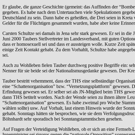
Er glaube, die ganze Geschichte (gemeint: das Auffinden der “Bombenwe
gegeben. Es habe nach dem Untertauchen viele Spekulationen gegeben,
Deutschland zu sein. Dann habe es geheißen, die Drei seien in Kreta 
Gelder für die Flüchtigen gesammelt wurden, habe aber keine Erinne
Carsten Schultze sei damals in Jena sehr stark gewesen. Er sei in d
Juni 2000 Taubers Stellvertreter im Landesverband, mit guten Option
dass er homosexuell sei und dass er aussteigen wolle. Kurze Zeit spä
einige Zeit Kontakt gehabt. Zu dem Vorhahlt, Schultze habe angegebe
sei.
Auch zu Wohlleben fielen Tauber durchweg positive Begriffe ein: sehr 
Nenner für sie beide sei der Nationalismusgedanke gewesen. Der Krei
Tauber bestritt vehemment, dass der THS eine selbständige Organisat
eine “Schattenorganisation” bzw. “Vernetzungsplattform” gewesen. 
Erfindung gewesen sei. Er selber sei als JN-Mitglied beim THS gew
dann THS betitelt worden. Nach der Wende seien zu ihnen ältere Leut
“Schattenorganisation” gewesen. Es habe zweimal pro Woche Stammt
wählen sollte) usw. Auf Vorhalt, laut einem Hinweis wurde der Sonn
gehabt. Sonntags hätten sie besprochen, wie sie dem Verfolgungsdru
Böhnhardt sehr sporadisch bei Sonntangstammtischen gesehen.
Auf Fragen der Verteidigung Wohlleben, ob er sich an eine Fernseh-L
Innenminister sei rigoros gegen die “nationale Opposition” vorgegange