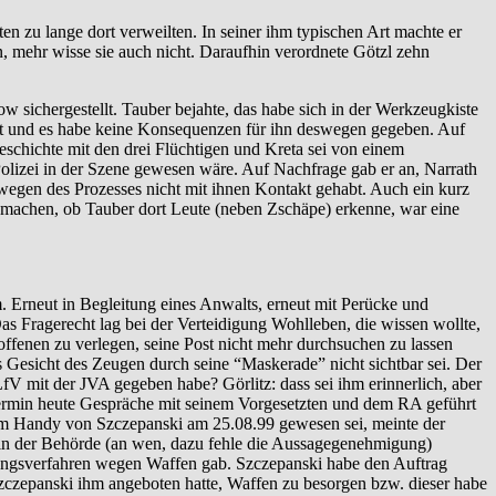
n zu lange dort verweilten. In seiner ihm typischen Art machte er
n, mehr wisse sie auch nicht. Daraufhin verordnete Götzl zehn
 sichergestellt. Tauber bejahte, das habe sich in der Werkzeugkiste
bt und es habe keine Konsequenzen für ihn deswegen gegeben. Auf
eschichte mit den drei Flüchtigen und Kreta sei von einem
Polizei in der Szene gewesen wäre. Auf Nachfrage gab er an, Narrath
wegen des Prozesses nicht mit ihnen Kontakt gehabt. Auch ein kurz
 machen, ob Tauber dort Leute (neben Zschäpe) erkenne, war eine
Erneut in Begleitung eines Anwalts, erneut mit Perücke und
s Fragerecht lag bei der Verteidigung Wohlleben, die wissen wollte,
ffenen zu verlegen, seine Post nicht mehr durchsuchen zu lassen
s Gesicht des Zeugen durch seine “Maskerade” nicht sichtbar sei. Der
V mit der JVA gegeben habe? Görlitz: dass sei ihm erinnerlich, aber
 Termin heute Gespräche mit seinem Vorgesetzten und dem RA geführt
em Handy von Szczepanski am 25.08.99 gewesen sei, meinte der
 in der Behörde (an wen, dazu fehle die Aussagegenehmigung)
tlungsverfahren wegen Waffen gab. Szczepanski habe den Auftrag
Szczepanski ihm angeboten hatte, Waffen zu besorgen bzw. dieser habe