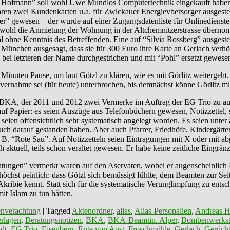
Hofmann” soll wohl Uwe Mundlos Computertechnik eingekauft haben, de
aren zwei Kundenkarten u.a. für Zwickauer Energievbersorger ausgest
ller” gewesen – der wurde auf einer Zugangsdatenliste für Onlinedien
e wohl die Anmietung der Wohnung in der Altchemnitzerstrasse überno
wohl ohne Kenntnis des Betreffenden. Eine auf “Silvia Rossberg” ausges
n München ausgesagt, dass sie für 300 Euro ihre Karte an Gerlach verh
bei letzteren der Name durchgestrichen und mit “Pohl” ersetzt gewesen
Minuten Pause, um laut Götzl zu klären, wie es mit Görlitz weitergeht
vernahme sei (für heute) unterbrochen, bis demnächst könne Görlitz mi
 BKA, der 2011 und 2012 zwei Vermerke im Auftrag der EG Trio zu au
f Papier: es seien Auszüge aus Telefonbüchern gewesen, Notizzettel, 
eien offensichtlich sehr systematisch angelegt worden. Es seien unte
l auch darauf gestanden haben. Aber auch Pfarrer, Friedhöfe, Kindergär
. B. “Rote Sau”. Auf Notizzetteln seien Eintragungen mit X oder mit 
 aktuell, teils schon veraltet gewesen. Er habe keine zeitliche Eingrän
tungen” vermerkt waren auf den Aservaten, wobei er augenscheinlich M
 höchst peinlich: dass Götzl sich bemüssigt fühlte, dem Beamten zur Se
ribie kennt. Statt sich für die systematische Verunglimpfung zu ents
t Islam zu tun hätten.
nverachtung
|
Tagged
Aktenordner
,
alias
,
Alias-Personalien
,
Andreas 
rlagen
,
Beratungsnotizen
,
BKA
,
BKA-Beamtin. Alper
,
Bombenwerkst
dt
,
EG Trio
,
Eisenberg
,
Ente von Aust
,
Froschmühle
,
Gerlach
,
Gerüch