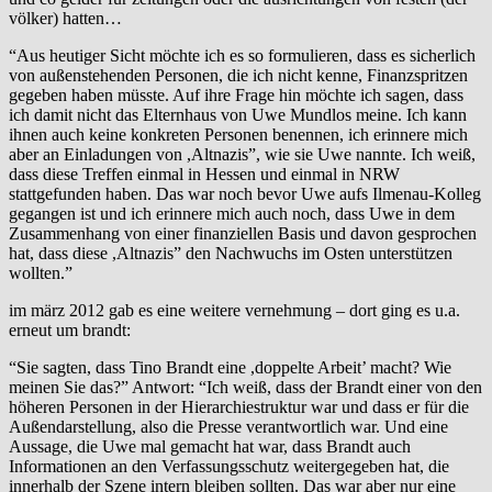
völker) hatten…
“Aus heutiger Sicht möchte ich es so formulieren, dass es sicherlich
von außenstehenden Personen, die ich nicht kenne, Finanzspritzen
gegeben haben müsste. Auf ihre Frage hin möchte ich sagen, dass
ich damit nicht das Elternhaus von Uwe Mundlos meine. Ich kann
ihnen auch keine konkreten Personen benennen, ich erinnere mich
aber an Einladungen von ,Altnazis”, wie sie Uwe nannte. Ich weiß,
dass diese Treffen einmal in Hessen und einmal in NRW
stattgefunden haben. Das war noch bevor Uwe aufs Ilmenau-Kolleg
gegangen ist und ich erinnere mich auch noch, dass Uwe in dem
Zusammenhang von einer finanziellen Basis und davon gesprochen
hat, dass diese ,Altnazis” den Nachwuchs im Osten unterstützen
wollten.”
im märz 2012 gab es eine weitere vernehmung – dort ging es u.a.
erneut um brandt:
“Sie sagten, dass Tino Brandt eine ,doppelte Arbeit’ macht? Wie
meinen Sie das?” Antwort: “Ich weiß, dass der Brandt einer von den
höheren Personen in der Hierarchiestruktur war und dass er für die
Außendarstellung, also die Presse verantwortlich war. Und eine
Aussage, die Uwe mal gemacht hat war, dass Brandt auch
Informationen an den Verfassungsschutz weitergegeben hat, die
innerhalb der Szene intern bleiben sollten. Das war aber nur eine