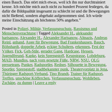
einen Bauch. Das stört mich etwas, weil ich ihn nur durchtrainiert
kenne. Ich möchte mich auch nicht zu hundert Prozent festlegen, da
dafür die Bildqualität insgesamt zu schlecht ist und die Bewegungen
nicht fließend, sondern abgehakt aufgenommen sind. Ich würde
meine Einschätzung als höchstens 50% angeben.”
Posted in
Polizei, Militär, Verfassungsschutz
,
Rassismus und
Menschenverachtung
|
Tagged
Aleksander H.
,
aleksander
harisanow
,
Alexander H.
,
Alexander Harisanow
,
Altnazis
,
Andreas
Reinl
,
anhand
,
Auge für Bewegung
,
Bad Frankenhausen
,
Bauch
,
Böhnhardt
,
doppelte Arbeit
,
eckige Schultern
,
erkennen
,
Fest der
Völker
,
Fick
,
Geh-Stile
,
gerader Gang
,
Hardcase
,
Hessen
,
Jugendfreund
,
Kapke
,
kein Sprengstoff
,
Keupstrasse
,
Lobdeburg
,
MAD
,
Mundlos
,
nach vorn gesetzte Füße
,
NRW
,
NSU
,
OLG
presseteam
,
Punker
,
Radsportler
,
Redner
,
Silhouette in Bewegung
,
Sportler
,
Sprengstoff
,
stadtbekannter punk
,
Theatervorplatz in Jena
,
Thüringer Radsport-Verband
,
Tino Brandt
,
Trainer für Radsport
,
Treffen
,
unschöne Köfferchen
,
Verfassungsschutz
,
Wohlleben
,
Zschäpe
,
zu dumm
|
Leave a reply