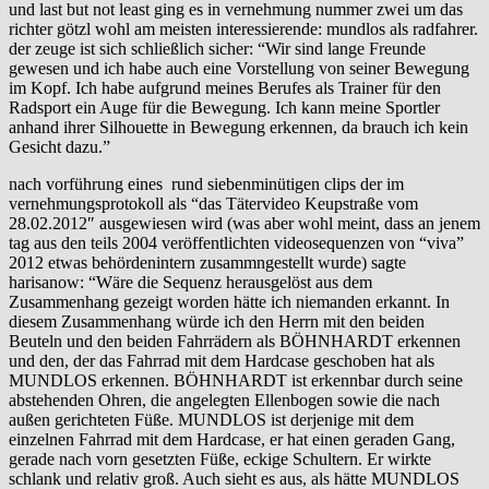
und last but not least ging es in vernehmung nummer zwei um das
richter götzl wohl am meisten interessierende: mundlos als radfahrer.
der zeuge ist sich schließlich sicher: “Wir sind lange Freunde
gewesen und ich habe auch eine Vorstellung von seiner Bewegung
im Kopf. Ich habe aufgrund meines Berufes als Trainer für den
Radsport ein Auge für die Bewegung. Ich kann meine Sportler
anhand ihrer Silhouette in Bewegung erkennen, da brauch ich kein
Gesicht dazu.”
nach vorführung eines rund siebenminütigen clips der im
vernehmungsprotokoll als “das Tätervideo Keupstraße vom
28.02.2012″ ausgewiesen wird (was aber wohl meint, dass an jenem
tag aus den teils 2004 veröffentlichten videosequenzen von “viva”
2012 etwas behördenintern zusammngestellt wurde) sagte
harisanow: “Wäre die Sequenz herausgelöst aus dem
Zusammenhang gezeigt worden hätte ich niemanden erkannt. In
diesem Zusammenhang würde ich den Herrn mit den beiden
Beuteln und den beiden Fahrrädern als BÖHNHARDT erkennen
und den, der das Fahrrad mit dem Hardcase geschoben hat als
MUNDLOS erkennen. BÖHNHARDT ist erkennbar durch seine
abstehenden Ohren, die angelegten Ellenbogen sowie die nach
außen gerichteten Füße. MUNDLOS ist derjenige mit dem
einzelnen Fahrrad mit dem Hardcase, er hat einen geraden Gang,
gerade nach vorn gesetzten Füße, eckige Schultern. Er wirkte
schlank und relativ groß. Auch sieht es aus, als hätte MUNDLOS