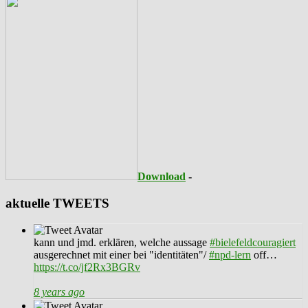
Download
-
aktuelle TWEETS
kann und jmd. erklären, welche aussage
#bielefeldcouragiert
ausgerechnet mit einer bei "identitäten"/
#npd-lern
off…
https://t.co/jf2Rx3BGRv
8 years ago