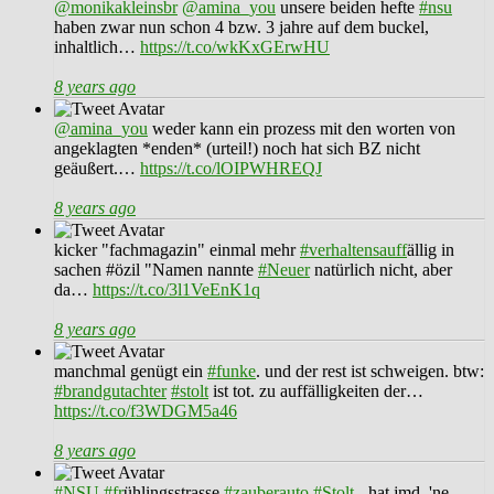
@monikakleinsbr
@amina_you
unsere beiden hefte
#nsu
haben zwar nun schon 4 bzw. 3 jahre auf dem buckel,
inhaltlich…
https://t.co/wkKxGErwHU
8 years ago
@amina_you
weder kann ein prozess mit den worten von
angeklagten *enden* (urteil!) noch hat sich BZ nicht
geäußert.…
https://t.co/lOIPWHREQJ
8 years ago
kicker "fachmagazin" einmal mehr
#verhaltensauff
ällig in
sachen #özil "Namen nannte
#Neuer
natürlich nicht, aber
da…
https://t.co/3l1VeEnK1q
8 years ago
manchmal genügt ein
#funke
. und der rest ist schweigen. btw:
#brandgutachter
#stolt
ist tot. zu auffälligkeiten der…
https://t.co/f3WDGM5a46
8 years ago
#NSU
#fr
ühlingsstrasse
#zauberauto
#Stolt
- hat jmd. 'ne