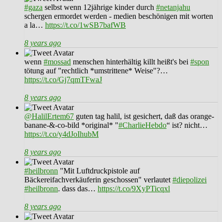
#gaza
selbst wenn 12jährige kinder durch
#netanjahu
schergen ermordet werden - medien beschönigen mit worten
a la…
https://t.co/1wSB7bafWB
8 years ago
wenn
#mossad
menschen hinterhältig killt heißt's bei
#spon
tötung auf "rechtlich *umstrittene* Weise"?…
https://t.co/Gj7qmTFwaJ
8 years ago
@HalilErtem67
guten tag halil, ist gesichert, daß das orange-
banane-&-co-bild *original* "
#CharlieHebdo
“ ist? nicht…
https://t.co/y4dJoIhubM
8 years ago
#heilbronn
"Mit Luftdruckpistole auf
Bäckereifachverkäuferin geschossen" verlautet
#diepolizei
#heilbronn
. dass das…
https://t.co/9XyPTicqxl
8 years ago