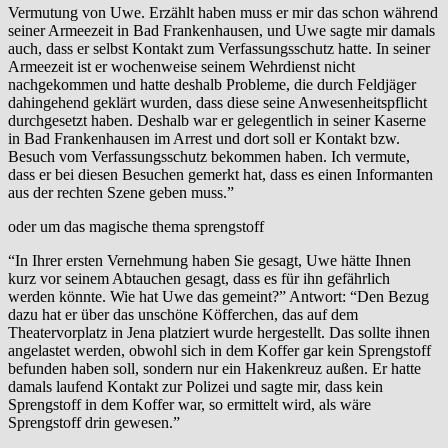
Vermutung von Uwe. Erzählt haben muss er mir das schon während
seiner Armeezeit in Bad Frankenhausen, und Uwe sagte mir damals
auch, dass er selbst Kontakt zum Verfassungsschutz hatte. In seiner
Armeezeit ist er wochenweise seinem Wehrdienst nicht
nachgekommen und hatte deshalb Probleme, die durch Feldjäger
dahingehend geklärt wurden, dass diese seine Anwesenheitspflicht
durchgesetzt haben. Deshalb war er gelegentlich in seiner Kaserne
in Bad Frankenhausen im Arrest und dort soll er Kontakt bzw.
Besuch vom Verfassungsschutz bekommen haben. Ich vermute,
dass er bei diesen Besuchen gemerkt hat, dass es einen Informanten
aus der rechten Szene geben muss.”
oder um das magische thema sprengstoff
“In Ihrer ersten Vernehmung haben Sie gesagt, Uwe hätte Ihnen
kurz vor seinem Abtauchen gesagt, dass es für ihn gefährlich
werden könnte. Wie hat Uwe das gemeint?” Antwort: “Den Bezug
dazu hat er über das unschöne Köfferchen, das auf dem
Theatervorplatz in Jena platziert wurde hergestellt. Das sollte ihnen
angelastet werden, obwohl sich in dem Koffer gar kein Sprengstoff
befunden haben soll, sondern nur ein Hakenkreuz außen. Er hatte
damals laufend Kontakt zur Polizei und sagte mir, dass kein
Sprengstoff in dem Koffer war, so ermittelt wird, als wäre
Sprengstoff drin gewesen.”