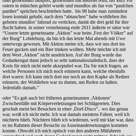
man gemeinsam radsport, gemeinsam mit andreas reinl, der kurz vor
ostern in münchen gehört wurde und mundlos als fan von “paulchen
panther” sprüchen beschrieben hatte. bis 98 habe man zumindest
losen kontakt gehabt, nach dem “abtauchen” habe wohlleben ihn
gebeten mundlos’ fahrrad zu verticken, damit die drei geld für ihre
flucht haben. in seiner vernehmung ende 2011 äußerte er sätze wie
“Unsere letzte gemeinsame ,Aktion” war beim ,Fest der Völker” auf
der Burg” Lobdeburg, da bin ich das letzte Mal abends mit Uwe
unterwegs gewesen. Mit Aktion meine ich, dass wir uns dort ins
Feuer gucken und ein Bier trinken wollten. Mehr möchte ich mit
dem Wort ,Aktion” nicht ausdrücken. Auf der Burg wurde das
Gedankengut dann jedoch so sehr nationalsozialistisch, dass der
Kreis für mich nicht mehr akzeptabel war. Da Sie mich fragen, an
welche Personen ich mich noch erinnern kann, welche ebenfalls
dort waren: Ich kann mich dort nur noch an den Kapke als Redner
erinnern, der Wohlleben war zu dumm, um Reden zu halten.
Jedenfalls damals.”
oder “Es gab auch bei früheren gemeinsamen ,Aktionen’
Zwischenfälle mit Körperverletzungen bei Schlägereien. Dies
geschah meist bei Besuchen in einer ,Dorf-Disco”.. wo das genau
war, weiß ich nicht mehr. Ich war damals meistens Fahrer, weil ich
nüchtern blieb. Nüchtern blieb ich wiederum, weil mir klar war, dass
es im Rahmen dieser Besuche zu Auseinandersetzungen kommen
konnte. Obwohl ich mich optisch von den anderen Mitfahrern