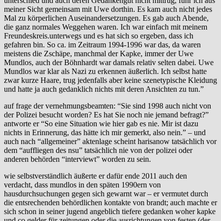
unterschied und auch deren Gedankengut nicht mittrug, fuhr ich aus
meiner Sicht gemeinsam mit Uwe dorthin. Es kam auch nicht jedes
Mal zu körperlichen Auseinandersetzungen. Es gab auch Abende,
die ganz normales Weggehen waren. Ich war einfach mit meinem
Freundeskreis.unterwegs und es hat sich so ergeben, dass ich
gefahren bin. So ca. im Zeitraum 1994-1996 war das, da waren
meistens die Zschäpe, manchmal der Kapke, immer der Uwe
Mundlos, auch der Böhnhardt war damals relativ selten dabei. Uwe
Mundlos war klar als Nazi zu erkennen äußerlich. Ich selbst hatte
zwar kurze Haare, trug jedenfalls aber keine szenetypische Kleidung
und hatte ja auch gedanklich nichts mit deren Ansichten zu tun.”
auf frage der vernehmungsbeamten: “Sie sind 1998 auch nicht von
der Polizei besucht worden? Es hat Sie noch nie jemand befragt?”
antworte er “So eine Situation wie hier gab es nie. Mir ist dazu
nichts in Erinnerung, das hätte ich mir gemerkt, also nein.” – und
auch nach “allgemeiner” aktenlage scheint harisanow tatsächlich vor
dem “auffliegen des nsu” tatsächlich nie von der polizei oder
anderen behörden “interviewt” worden zu sein.
wie selbstverständlich äußerte er dafür ende 2011 auch den
verdacht, dass mundlos in den späten 1990ern von
hausdurchsuchungen gegen sich gewarnt war – er vermutet durch
die entsrechenden behördlichen kontakte von brandt; auch machte er
sich schon in seiner jugend angeblich tiefere gedanken woher kapke
und co gelder für zeitungen oder die ausrichtungen von festen (der