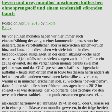
hessen und nrw, mundlos’ unschönem köfferchen
ohne sprengstoff und einem tendenziell störenden
bauch
Posted on
April 9, 2015
by
nikore
Reply
bis vor einigen monaten haben wir hier immer auch
eine aufzählung der zeugen einer kommenden prozesswoche
geliefert, diese veröffentlichen aber ja inzwischen sprichwörtlich
hinz und kunz. ohnedies haben wir viele inhalte in diese
facebookgruppe ausgelagert. in der ersten sitzungswoche nach
ostern wird jedenfalls neben vielen zeugen zu banküberfällen ein
zeuge erwartet, der die vergangenen monate bereits zwei mal
geladen war. und das OLG presseteam schafft es – irgendwie
auffällig – heute zum dritten mal in folge bei diesem herrn anders als
bei nahezu allen anderen vorschauen keine silbe zu verlieren,
warum er in münchen erscheinen soll, zu welchem “beweisthema”.
dabei fanden sich teile seiner früheren aussagen bereits 2012 im
spiegel – er war derjenige, der kolportierte, dass zschäpe vor den
uwes mit einem stadtbekannten punk zusammen gewesen sei…
aleksander harisanow ist jahrgangg 1974, in der 5. oder 6. klasse sei
er in einer parallelklasse von mundlos gewesen, in der folge betrieb