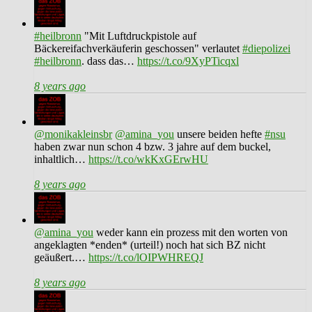
#heilbronn
"Mit Luftdruckpistole auf
Bäckereifachverkäuferin geschossen" verlautet
#diepolizei
#heilbronn
. dass das…
https://t.co/9XyPTicqxl
8 years ago
@monikakleinsbr
@amina_you
unsere beiden hefte
#nsu
haben zwar nun schon 4 bzw. 3 jahre auf dem buckel,
inhaltlich…
https://t.co/wkKxGErwHU
8 years ago
@amina_you
weder kann ein prozess mit den worten von
angeklagten *enden* (urteil!) noch hat sich BZ nicht
geäußert.…
https://t.co/lOIPWHREQJ
8 years ago