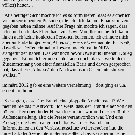
völker) hatten…
“Aus heutiger Sicht möchte ich es so formulieren, dass es sicherlich
von außenstehenden Personen, die ich nicht kenne, Finanzspritzen
gegeben haben müsste. Auf ihre Frage hin möchte ich sagen, dass
ich damit nicht das Elternhaus von Uwe Mundlos meine. Ich kann
ihnen auch keine konkreten Personen benennen, ich erinnere mich
aber an Einladungen von ,Altnazis”, wie sie Uwe nannte. Ich weiß,
dass diese Treffen einmal in Hessen und einmal in NRW
stattgefunden haben. Das war noch bevor Uwe aufs Ilmenau-Kolleg
gegangen ist und ich erinnere mich auch noch, dass Uwe in dem
Zusammenhang von einer finanziellen Basis und davon gesprochen
hat, dass diese ,Altnazis” den Nachwuchs im Osten unterstützen
wollten.”
im märz 2012 gab es eine weitere vernehmung – dort ging es u.a.
erneut um brandt:
“Sie sagten, dass Tino Brandt eine ,doppelte Arbeit’ macht? Wie
meinen Sie das?” Antwort: “Ich weiß, dass der Brandt einer von den
höheren Personen in der Hierarchiestruktur war und dass er für die
Außendarstellung, also die Presse verantwortlich war. Und eine
Aussage, die Uwe mal gemacht hat war, dass Brandt auch
Informationen an den Verfassungsschutz weitergegeben hat, die
innerhalb der Szene intern bleiben sollten. Das war aber nur eine