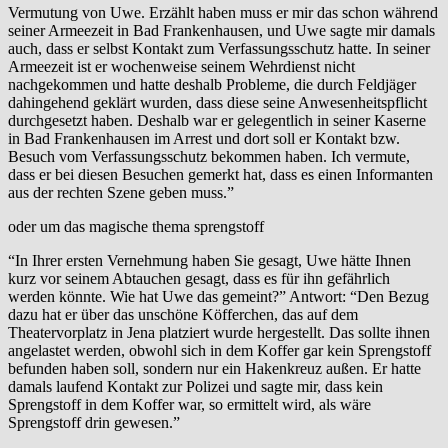
Vermutung von Uwe. Erzählt haben muss er mir das schon während
seiner Armeezeit in Bad Frankenhausen, und Uwe sagte mir damals
auch, dass er selbst Kontakt zum Verfassungsschutz hatte. In seiner
Armeezeit ist er wochenweise seinem Wehrdienst nicht
nachgekommen und hatte deshalb Probleme, die durch Feldjäger
dahingehend geklärt wurden, dass diese seine Anwesenheitspflicht
durchgesetzt haben. Deshalb war er gelegentlich in seiner Kaserne
in Bad Frankenhausen im Arrest und dort soll er Kontakt bzw.
Besuch vom Verfassungsschutz bekommen haben. Ich vermute,
dass er bei diesen Besuchen gemerkt hat, dass es einen Informanten
aus der rechten Szene geben muss.”
oder um das magische thema sprengstoff
“In Ihrer ersten Vernehmung haben Sie gesagt, Uwe hätte Ihnen
kurz vor seinem Abtauchen gesagt, dass es für ihn gefährlich
werden könnte. Wie hat Uwe das gemeint?” Antwort: “Den Bezug
dazu hat er über das unschöne Köfferchen, das auf dem
Theatervorplatz in Jena platziert wurde hergestellt. Das sollte ihnen
angelastet werden, obwohl sich in dem Koffer gar kein Sprengstoff
befunden haben soll, sondern nur ein Hakenkreuz außen. Er hatte
damals laufend Kontakt zur Polizei und sagte mir, dass kein
Sprengstoff in dem Koffer war, so ermittelt wird, als wäre
Sprengstoff drin gewesen.”