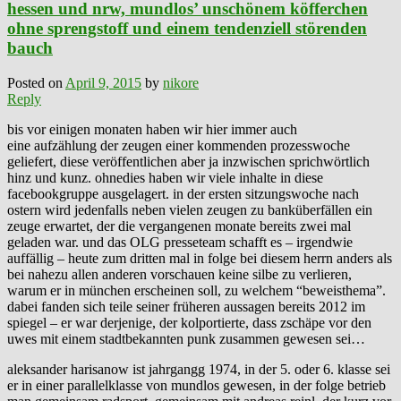
hessen und nrw, mundlos’ unschönem köfferchen
ohne sprengstoff und einem tendenziell störenden
bauch
Posted on
April 9, 2015
by
nikore
Reply
bis vor einigen monaten haben wir hier immer auch
eine aufzählung der zeugen einer kommenden prozesswoche
geliefert, diese veröffentlichen aber ja inzwischen sprichwörtlich
hinz und kunz. ohnedies haben wir viele inhalte in diese
facebookgruppe ausgelagert. in der ersten sitzungswoche nach
ostern wird jedenfalls neben vielen zeugen zu banküberfällen ein
zeuge erwartet, der die vergangenen monate bereits zwei mal
geladen war. und das OLG presseteam schafft es – irgendwie
auffällig – heute zum dritten mal in folge bei diesem herrn anders als
bei nahezu allen anderen vorschauen keine silbe zu verlieren,
warum er in münchen erscheinen soll, zu welchem “beweisthema”.
dabei fanden sich teile seiner früheren aussagen bereits 2012 im
spiegel – er war derjenige, der kolportierte, dass zschäpe vor den
uwes mit einem stadtbekannten punk zusammen gewesen sei…
aleksander harisanow ist jahrgangg 1974, in der 5. oder 6. klasse sei
er in einer parallelklasse von mundlos gewesen, in der folge betrieb