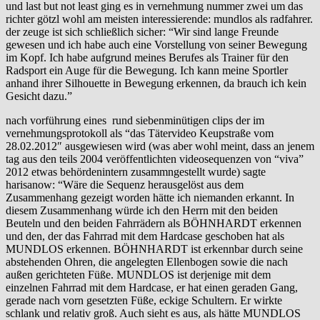
und last but not least ging es in vernehmung nummer zwei um das
richter götzl wohl am meisten interessierende: mundlos als radfahrer.
der zeuge ist sich schließlich sicher: “Wir sind lange Freunde
gewesen und ich habe auch eine Vorstellung von seiner Bewegung
im Kopf. Ich habe aufgrund meines Berufes als Trainer für den
Radsport ein Auge für die Bewegung. Ich kann meine Sportler
anhand ihrer Silhouette in Bewegung erkennen, da brauch ich kein
Gesicht dazu.”
nach vorführung eines rund siebenminütigen clips der im
vernehmungsprotokoll als “das Tätervideo Keupstraße vom
28.02.2012″ ausgewiesen wird (was aber wohl meint, dass an jenem
tag aus den teils 2004 veröffentlichten videosequenzen von “viva”
2012 etwas behördenintern zusammngestellt wurde) sagte
harisanow: “Wäre die Sequenz herausgelöst aus dem
Zusammenhang gezeigt worden hätte ich niemanden erkannt. In
diesem Zusammenhang würde ich den Herrn mit den beiden
Beuteln und den beiden Fahrrädern als BÖHNHARDT erkennen
und den, der das Fahrrad mit dem Hardcase geschoben hat als
MUNDLOS erkennen. BÖHNHARDT ist erkennbar durch seine
abstehenden Ohren, die angelegten Ellenbogen sowie die nach
außen gerichteten Füße. MUNDLOS ist derjenige mit dem
einzelnen Fahrrad mit dem Hardcase, er hat einen geraden Gang,
gerade nach vorn gesetzten Füße, eckige Schultern. Er wirkte
schlank und relativ groß. Auch sieht es aus, als hätte MUNDLOS