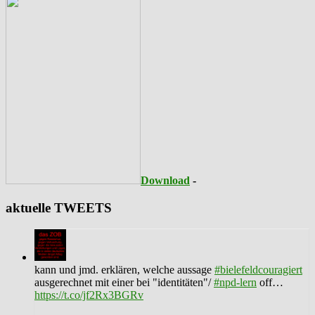
Download
-
aktuelle TWEETS
kann und jmd. erklären, welche aussage
#bielefeldcouragiert
ausgerechnet mit einer bei "identitäten"/
#npd-lern
off…
https://t.co/jf2Rx3BGRv