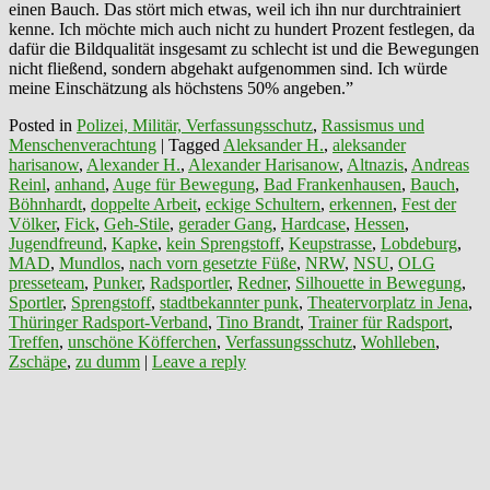
einen Bauch. Das stört mich etwas, weil ich ihn nur durchtrainiert
kenne. Ich möchte mich auch nicht zu hundert Prozent festlegen, da
dafür die Bildqualität insgesamt zu schlecht ist und die Bewegungen
nicht fließend, sondern abgehakt aufgenommen sind. Ich würde
meine Einschätzung als höchstens 50% angeben.”
Posted in
Polizei, Militär, Verfassungsschutz
,
Rassismus und
Menschenverachtung
|
Tagged
Aleksander H.
,
aleksander
harisanow
,
Alexander H.
,
Alexander Harisanow
,
Altnazis
,
Andreas
Reinl
,
anhand
,
Auge für Bewegung
,
Bad Frankenhausen
,
Bauch
,
Böhnhardt
,
doppelte Arbeit
,
eckige Schultern
,
erkennen
,
Fest der
Völker
,
Fick
,
Geh-Stile
,
gerader Gang
,
Hardcase
,
Hessen
,
Jugendfreund
,
Kapke
,
kein Sprengstoff
,
Keupstrasse
,
Lobdeburg
,
MAD
,
Mundlos
,
nach vorn gesetzte Füße
,
NRW
,
NSU
,
OLG
presseteam
,
Punker
,
Radsportler
,
Redner
,
Silhouette in Bewegung
,
Sportler
,
Sprengstoff
,
stadtbekannter punk
,
Theatervorplatz in Jena
,
Thüringer Radsport-Verband
,
Tino Brandt
,
Trainer für Radsport
,
Treffen
,
unschöne Köfferchen
,
Verfassungsschutz
,
Wohlleben
,
Zschäpe
,
zu dumm
|
Leave a reply