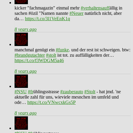
kicker "fachmagazin" einmal mehr
#verhaltensauff
ällig in
sachen #özil "Namen nannte
#Neuer
natürlich nicht, aber
da…
https://t.co/3l1VeEnK1q
8 years ago
manchmal genügt ein
#funke
. und der rest ist schweigen. btw:
#brandgutachter
#stolt
ist tot. zu auffälligkeiten der…
https://t.co/f3WDGM5a46
8 years ago
#NSU
#fr
ühlingsstrasse
#zauberauto
#Stolt
- hat jmd. 'ne
aktuelle zahl für uns, wieviele mesnchen im umfeld und
ode…
https://t.co/VNwcxkGs5P
8 years ago