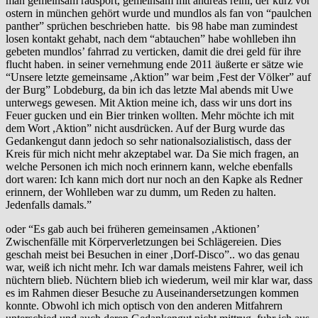
man gemeinsam radsport, gemeinsam mit andreas reinl, der kurz vor
ostern in münchen gehört wurde und mundlos als fan von “paulchen
panther” sprüchen beschrieben hatte. bis 98 habe man zumindest
losen kontakt gehabt, nach dem “abtauchen” habe wohlleben ihn
gebeten mundlos’ fahrrad zu verticken, damit die drei geld für ihre
flucht haben. in seiner vernehmung ende 2011 äußerte er sätze wie
“Unsere letzte gemeinsame ,Aktion” war beim ,Fest der Völker” auf
der Burg” Lobdeburg, da bin ich das letzte Mal abends mit Uwe
unterwegs gewesen. Mit Aktion meine ich, dass wir uns dort ins
Feuer gucken und ein Bier trinken wollten. Mehr möchte ich mit
dem Wort ,Aktion” nicht ausdrücken. Auf der Burg wurde das
Gedankengut dann jedoch so sehr nationalsozialistisch, dass der
Kreis für mich nicht mehr akzeptabel war. Da Sie mich fragen, an
welche Personen ich mich noch erinnern kann, welche ebenfalls
dort waren: Ich kann mich dort nur noch an den Kapke als Redner
erinnern, der Wohlleben war zu dumm, um Reden zu halten.
Jedenfalls damals.”
oder “Es gab auch bei früheren gemeinsamen ,Aktionen’
Zwischenfälle mit Körperverletzungen bei Schlägereien. Dies
geschah meist bei Besuchen in einer ,Dorf-Disco”.. wo das genau
war, weiß ich nicht mehr. Ich war damals meistens Fahrer, weil ich
nüchtern blieb. Nüchtern blieb ich wiederum, weil mir klar war, dass
es im Rahmen dieser Besuche zu Auseinandersetzungen kommen
konnte. Obwohl ich mich optisch von den anderen Mitfahrern