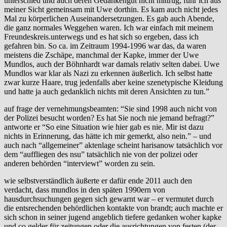
unterschied und auch deren Gedankengut nicht mittrug, fuhr ich aus
meiner Sicht gemeinsam mit Uwe dorthin. Es kam auch nicht jedes
Mal zu körperlichen Auseinandersetzungen. Es gab auch Abende,
die ganz normales Weggehen waren. Ich war einfach mit meinem
Freundeskreis.unterwegs und es hat sich so ergeben, dass ich
gefahren bin. So ca. im Zeitraum 1994-1996 war das, da waren
meistens die Zschäpe, manchmal der Kapke, immer der Uwe
Mundlos, auch der Böhnhardt war damals relativ selten dabei. Uwe
Mundlos war klar als Nazi zu erkennen äußerlich. Ich selbst hatte
zwar kurze Haare, trug jedenfalls aber keine szenetypische Kleidung
und hatte ja auch gedanklich nichts mit deren Ansichten zu tun.”
auf frage der vernehmungsbeamten: “Sie sind 1998 auch nicht von
der Polizei besucht worden? Es hat Sie noch nie jemand befragt?”
antworte er “So eine Situation wie hier gab es nie. Mir ist dazu
nichts in Erinnerung, das hätte ich mir gemerkt, also nein.” – und
auch nach “allgemeiner” aktenlage scheint harisanow tatsächlich vor
dem “auffliegen des nsu” tatsächlich nie von der polizei oder
anderen behörden “interviewt” worden zu sein.
wie selbstverständlich äußerte er dafür ende 2011 auch den
verdacht, dass mundlos in den späten 1990ern von
hausdurchsuchungen gegen sich gewarnt war – er vermutet durch
die entsrechenden behördlichen kontakte von brandt; auch machte er
sich schon in seiner jugend angeblich tiefere gedanken woher kapke
und co gelder für zeitungen oder die ausrichtungen von festen (der