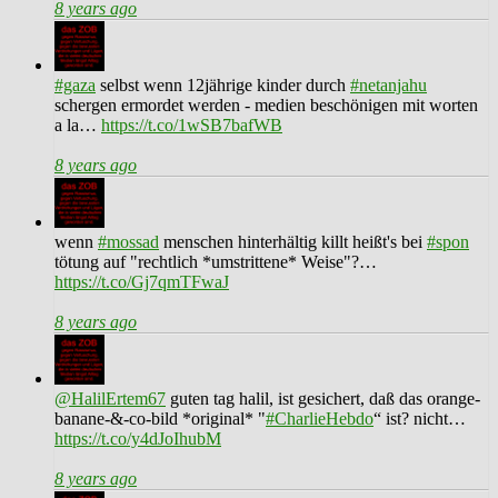
8 years ago
#gaza
selbst wenn 12jährige kinder durch
#netanjahu
schergen ermordet werden - medien beschönigen mit worten
a la…
https://t.co/1wSB7bafWB
8 years ago
wenn
#mossad
menschen hinterhältig killt heißt's bei
#spon
tötung auf "rechtlich *umstrittene* Weise"?…
https://t.co/Gj7qmTFwaJ
8 years ago
@HalilErtem67
guten tag halil, ist gesichert, daß das orange-
banane-&-co-bild *original* "
#CharlieHebdo
“ ist? nicht…
https://t.co/y4dJoIhubM
8 years ago