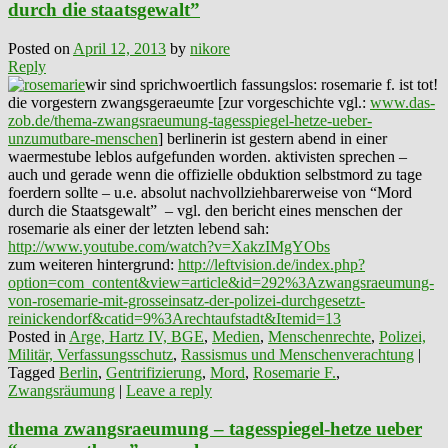
durch die staatsgewalt”
Posted on
April 12, 2013
by
nikore
Reply
wir sind sprichwoertlich fassungslos: rosemarie f. ist tot!
die vorgestern zwangsgeraeumte [zur vorgeschichte vgl.:
www.das-
zob.de/thema-zwangsraeumung-tagesspiegel-hetze-ueber-
unzumutbare-menschen
] berlinerin ist gestern abend in einer
waermestube leblos aufgefunden worden. aktivisten sprechen –
auch und gerade wenn die offizielle obduktion selbstmord zu tage
foerdern sollte – u.e. absolut nachvollziehbarerweise von “Mord
durch die Staatsgewalt” – vgl. den bericht eines menschen der
rosemarie als einer der letzten lebend sah:
http://www.youtube.com/watch?v=XakzIMgYObs
zum weiteren hintergrund:
http://leftvision.de/index.php?
option=com_content&view=article&id=292%3Azwangsraeumung-
von-rosemarie-mit-grosseinsatz-der-polizei-durchgesetzt-
reinickendorf&catid=9%3Arechtaufstadt&Itemid=13
Posted in
Arge, Hartz IV, BGE
,
Medien
,
Menschenrechte
,
Polizei,
Militär, Verfassungsschutz
,
Rassismus und Menschenverachtung
|
Tagged
Berlin
,
Gentrifizierung
,
Mord
,
Rosemarie F.
,
Zwangsräumung
|
Leave a reply
thema zwangsraeumung – tagesspiegel-hetze ueber