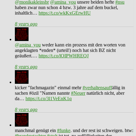
@monikakleinsbr
@amina_you
unsere beiden hefte
#nsu
haben zwar nun schon 4 bzw. 3 jahre auf dem buckel,
inhaltlich…
https://t.co/wkKxGErwHU
8 years ago
@amina_you
weder kann ein prozess mit den worten von
angeklagten *enden* (urteil!) noch hat sich BZ nicht
geäußert.…
https://t.co/lOIPWHREQJ
8 years ago
kicker "fachmagazin" einmal mehr
#verhaltensauff
ällig in
sachen #özil "Namen nannte
#Neuer
natürlich nicht, aber
da…
https://t.co/3l1VeEnK1q
8 years ago
manchmal genügt ein
#funke
. und der rest ist schweigen. btw:
#brandgutachter
#stolt
ist tot. zu auffälligkeiten der…