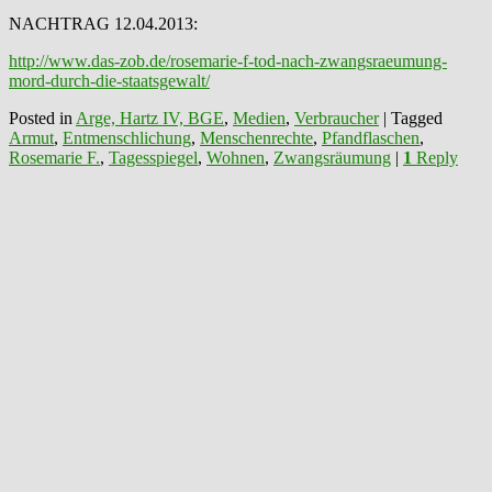
NACHTRAG 12.04.2013:
http://www.das-zob.de/rosemarie-f-tod-nach-zwangsraeumung-
mord-durch-die-staatsgewalt/
Posted in
Arge, Hartz IV, BGE
,
Medien
,
Verbraucher
|
Tagged
Armut
,
Entmenschlichung
,
Menschenrechte
,
Pfandflaschen
,
Rosemarie F.
,
Tagesspiegel
,
Wohnen
,
Zwangsräumung
|
1
Reply