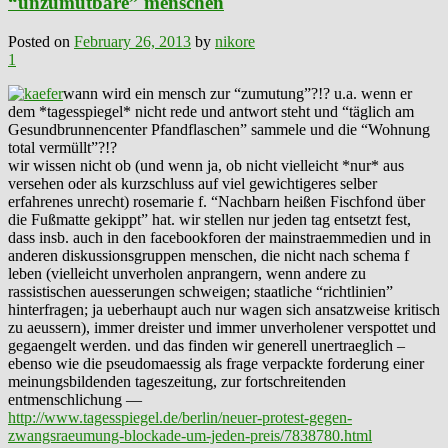
“unzumutbare” menschen
Posted on
February 26, 2013
by
nikore
1
wann wird ein mensch zur “zumutung”?!? u.a. wenn er
dem *tagesspiegel* nicht rede und antwort steht und “täglich am
Gesundbrunnencenter Pfandflaschen” sammele und die “Wohnung
total vermüllt”?!?
wir wissen nicht ob (und wenn ja, ob nicht vielleicht *nur* aus
versehen oder als kurzschluss auf viel gewichtigeres selber
erfahrenes unrecht) rosemarie f. “Nachbarn heißen Fischfond über
die Fußmatte gekippt” hat. wir stellen nur jeden tag entsetzt fest,
dass insb. auch in den facebookforen der mainstraemmedien und in
anderen diskussionsgruppen menschen, die nicht nach schema f
leben (vielleicht unverholen anprangern, wenn andere zu
rassistischen auesserungen schweigen; staatliche “richtlinien”
hinterfragen; ja ueberhaupt auch nur wagen sich ansatzweise kritisch
zu aeussern), immer dreister und immer unverholener verspottet und
gegaengelt werden. und das finden wir generell unertraeglich –
ebenso wie die pseudomaessig als frage verpackte forderung einer
meinungsbildenden tageszeitung, zur fortschreitenden
entmenschlichung —
http://www.tagesspiegel.de/berlin/neuer-protest-gegen-
zwangsraeumung-blockade-um-jeden-preis/7838780.html