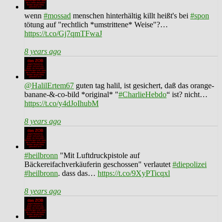
wenn
#mossad
menschen hinterhältig killt heißt's bei
#spon
tötung auf "rechtlich *umstrittene* Weise"?…
https://t.co/Gj7qmTFwaJ
8 years ago
@HalilErtem67
guten tag halil, ist gesichert, daß das orange-
banane-&-co-bild *original* "
#CharlieHebdo
“ ist? nicht…
https://t.co/y4dJoIhubM
8 years ago
#heilbronn
"Mit Luftdruckpistole auf
Bäckereifachverkäuferin geschossen" verlautet
#diepolizei
#heilbronn
. dass das…
https://t.co/9XyPTicqxl
8 years ago