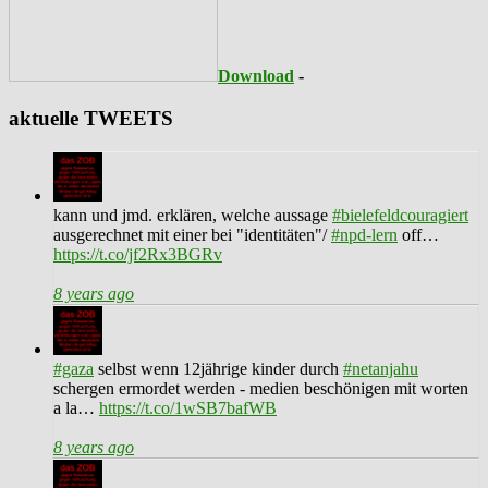
Download
-
aktuelle TWEETS
kann und jmd. erklären, welche aussage
#bielefeldcouragiert
ausgerechnet mit einer bei "identitäten"/
#npd-lern
off…
https://t.co/jf2Rx3BGRv
8 years ago
#gaza
selbst wenn 12jährige kinder durch
#netanjahu
schergen ermordet werden - medien beschönigen mit worten
a la…
https://t.co/1wSB7bafWB
8 years ago