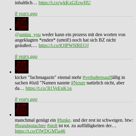
inhaltlich…
https://t.co/wkKxGErwHU
8 years ago
@amina_you
weder kann ein prozess mit den worten von
angeklagten *enden* (urteil!) noch hat sich BZ nicht
geäußert.…
https://t.co/lOIPWHREQJ
8 years ago
kicker "fachmagazin" einmal mehr
#verhaltensauff
ällig in
sachen #özil "Namen nannte
#Neuer
natürlich nicht, aber
da…
https://t.co/3l1VeEnK1q
8 years ago
manchmal genügt ein
#funke
. und der rest ist schweigen. btw:
#brandgutachter
#stolt
ist tot. zu auffälligkeiten der…
https://t.co/f3WDGM5a46