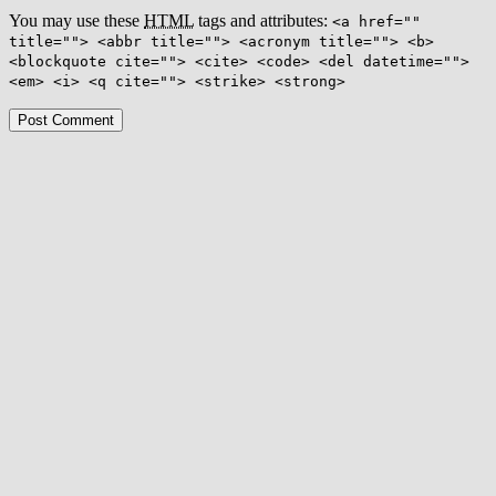
You may use these
HTML
tags and attributes:
<a href=""
title=""> <abbr title=""> <acronym title=""> <b>
<blockquote cite=""> <cite> <code> <del datetime="">
<em> <i> <q cite=""> <strike> <strong>