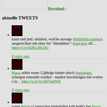
Download
-
aktuelle TWEETS
kann und jmd. erklären, welche aussage
#bielefeldcouragiert
ausgerechnet mit einer bei "identitäten"/
#npd-lern
off…
https://t.co/jf2Rx3BGRv
8 years ago
#gaza
selbst wenn 12jährige kinder durch
#netanjahu
schergen ermordet werden - medien beschönigen mit worten
a la…
https://t.co/1wSB7bafWB
8 years ago
wenn
#mossad
menschen hinterhältig killt heißt's bei
#spon