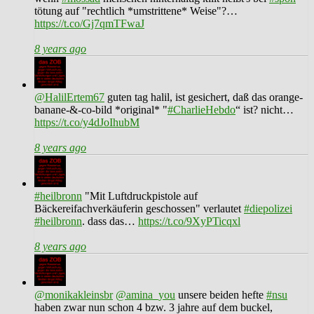
tötung auf "rechtlich *umstrittene* Weise"?…
https://t.co/Gj7qmTFwaJ
8 years ago
@HalilErtem67
guten tag halil, ist gesichert, daß das orange-
banane-&-co-bild *original* "
#CharlieHebdo
“ ist? nicht…
https://t.co/y4dJoIhubM
8 years ago
#heilbronn
"Mit Luftdruckpistole auf
Bäckereifachverkäuferin geschossen" verlautet
#diepolizei
#heilbronn
. dass das…
https://t.co/9XyPTicqxl
8 years ago
@monikakleinsbr
@amina_you
unsere beiden hefte
#nsu
haben zwar nun schon 4 bzw. 3 jahre auf dem buckel,