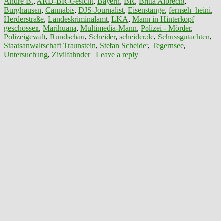
André B.
,
ARD-BR-Gesicht
,
Bayern
,
BR
,
Britta Albrecht
,
Burghausen
,
Cannabis
,
DJS-Journalist
,
Eisenstange
,
fernseh_heini
,
Herderstraße
,
Landeskriminalamt
,
LKA
,
Mann in Hinterkopf
geschossen
,
Marihuana
,
Multimedia-Mann
,
Polizei - Mörder
,
Polizeigewalt
,
Rundschau
,
Scheider
,
scheider.de
,
Schussgutachten
,
Staatsanwaltschaft Traunstein
,
Stefan Scheider
,
Tegernsee
,
Untersuchung
,
Zivilfahnder
|
Leave a reply