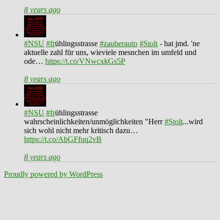
8 years ago
#NSU
#fr
ühlingsstrasse
#zauberauto
#Stolt
- hat jmd. 'ne
aktuelle zahl für uns, wieviele mesnchen im umfeld und
ode…
https://t.co/VNwcxkGs5P
8 years ago
#NSU
#fr
ühlingsstrasse
wahrscheinlichkeiten/unmöglichkeiten "Herr
#Stolt
...wird
sich wohl nicht mehr kritisch dazu…
https://t.co/AbGFfuq2vB
8 years ago
Proudly powered by WordPress