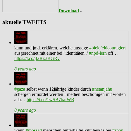
Download
-
aktuelle TWEETS
kann und jmd. erklären, welche aussage
#bielefeldcouragiert
ausgerechnet mit einer bei "identitäten"/
#npd-lern
off…
https://t.co/jf2Rx3BGRv
8 years ago
#gaza
selbst wenn 12jährige kinder durch
#netanjahu
schergen ermordet werden - medien beschönigen mit worten
a la…
https://t.co/1wSB7bafWB
8 years ago
wenn
#mossad
menschen hinterhältig killt heißt's bei
#spon