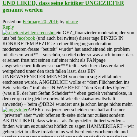
UND LIKED, dass seine kritiker UNGEZIEFER
genannt werden
Posted on
February 20, 2016
by
nikore
Reply
ein GEZ_finanzierter moderator, der von
uns bei
facebook
(und auch bei twitter) dieser tage EINZIG IN
KONKRETEM BEZUG zu einer übergangsmoderation
moderatoren-fresse “betitelt” wurde* hat anscheinend ein problem
mit diesem wort** – so schön, so eitel oder so was auch immer. dass
er seinen frust mit seinen auf einer nicht als FANpage
ausgewiesenen follower-schar*** teilt – sein bier. dass er dabei
weitgehend unter den tisch fallen lässt, dass EIN
UNBEWAFFNETER MENSCH von einem sog zivilfahnder
erschossen wurde, ANGEBLICH wollte er “dem Flüchtenden ins
Bein schießen” traf aber IN WAHRHEIT “den Kopf des Opfers”
(was u.E. der herr Stefan Scheider*** eben gezielt verharmloste, in
dem er qua die gleiche qortwahl wie die staatsanwaltschaft
anwendet) – beim @BR24 wundert uns ja schon lange nichts mehr.
ABER dass jener herr scheider ernsthaft auf seiner
“privaten” aber “welt”offenen fb-seite nicht nur zulässt sondern
AKTIV LIKED, dass wir u.a. als #ungeziefer tituliert werden –
finden wir um es zunächst höflich zu sagen HAMMERHART – wir
gehen jetzt in kürze trotzdem ins wohlverdiente wochenende und