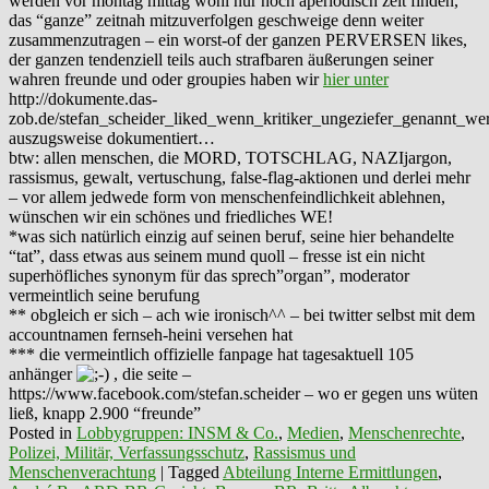
werden vor montag mittag wohl nur noch aperiodisch zeit finden,
das “ganze” zeitnah mitzuverfolgen geschweige denn weiter
zusammenzutragen – ein worst-of der ganzen PERVERSEN likes,
der ganzen tendenziell teils auch strafbaren äußerungen seiner
wahren freunde und oder groupies haben wir
hier unter
http://dokumente.das-
zob.de/stefan_scheider_liked_wenn_kritiker_ungeziefer_genannt_we
auszugsweise dokumentiert…
btw: allen menschen, die MORD, TOTSCHLAG, NAZIjargon,
rassismus, gewalt, vertuschung, false-flag-aktionen und derlei mehr
– vor allem jedwede form von menschenfeindlichkeit ablehnen,
wünschen wir ein schönes und friedliches WE!
*was sich natürlich einzig auf seinen beruf, seine hier behandelte
“tat”, dass etwas aus seinem mund quoll – fresse ist ein nicht
superhöfliches synonym für das sprech”organ”, moderator
vermeintlich seine berufung
** obgleich er sich – ach wie ironisch^^ – bei twitter selbst mit dem
accountnamen fernseh-heini versehen hat
*** die vermeintlich offizielle fanpage hat tagesaktuell 105
anhänger
, die seite –
https://www.facebook.com/stefan.scheider – wo er gegen uns wüten
ließ, knapp 2.900 “freunde”
Posted in
Lobbygruppen: INSM & Co.
,
Medien
,
Menschenrechte
,
Polizei, Militär, Verfassungsschutz
,
Rassismus und
Menschenverachtung
|
Tagged
Abteilung Interne Ermittlungen
,