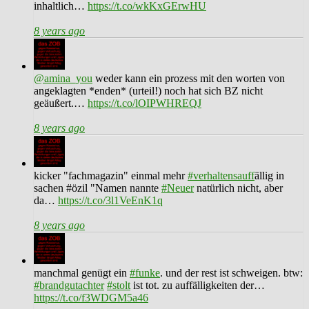
inhaltlich…
https://t.co/wkKxGErwHU
8 years ago
@amina_you
weder kann ein prozess mit den worten von
angeklagten *enden* (urteil!) noch hat sich BZ nicht
geäußert.…
https://t.co/lOIPWHREQJ
8 years ago
kicker "fachmagazin" einmal mehr
#verhaltensauff
ällig in
sachen #özil "Namen nannte
#Neuer
natürlich nicht, aber
da…
https://t.co/3l1VeEnK1q
8 years ago
manchmal genügt ein
#funke
. und der rest ist schweigen. btw:
#brandgutachter
#stolt
ist tot. zu auffälligkeiten der…
https://t.co/f3WDGM5a46