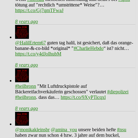
tötung auf "rechtlich *umstrittene* Weise"?…
https://t.co/Gj7qmTFwaJ
8 years ago
@HalilErtem67
guten tag halil, ist gesichert, daß das orange-
banane-&-co-bild *original* "
#CharlieHebdo
“ ist? nicht…
https://t.co/y4dJoIhubM
8 years ago
#heilbronn
"Mit Luftdruckpistole auf
Bäckereifachverkäuferin geschossen" verlautet
#diepolizei
#heilbronn
. dass das…
https://t.co/9XyPTicqxl
8 years ago
@monikakleinsbr
@amina_you
unsere beiden hefte
#nsu
haben zwar nun schon 4 bzw. 3 jahre auf dem buckel,