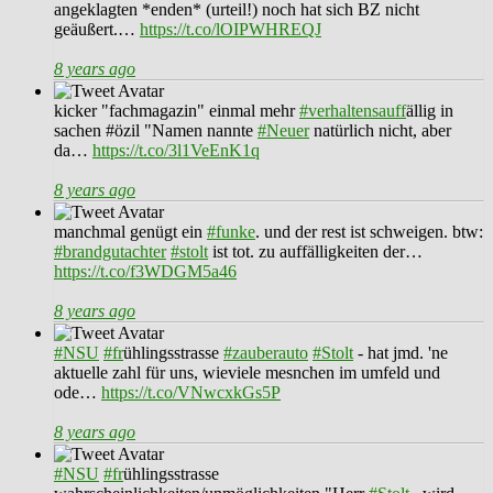
angeklagten *enden* (urteil!) noch hat sich BZ nicht
geäußert.…
https://t.co/lOIPWHREQJ
8 years ago
kicker "fachmagazin" einmal mehr
#verhaltensauff
ällig in
sachen #özil "Namen nannte
#Neuer
natürlich nicht, aber
da…
https://t.co/3l1VeEnK1q
8 years ago
manchmal genügt ein
#funke
. und der rest ist schweigen. btw:
#brandgutachter
#stolt
ist tot. zu auffälligkeiten der…
https://t.co/f3WDGM5a46
8 years ago
#NSU
#fr
ühlingsstrasse
#zauberauto
#Stolt
- hat jmd. 'ne
aktuelle zahl für uns, wieviele mesnchen im umfeld und
ode…
https://t.co/VNwcxkGs5P
8 years ago
#NSU
#fr
ühlingsstrasse