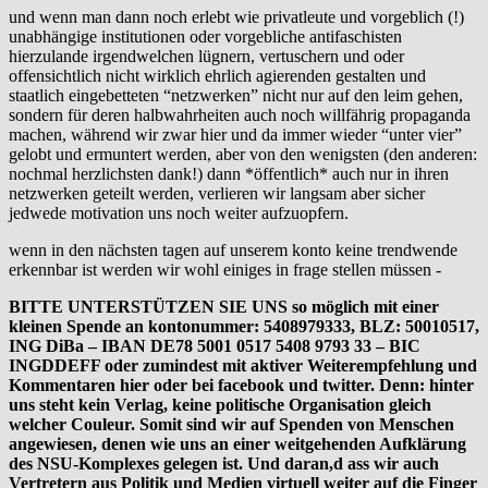
und wenn man dann noch erlebt wie privatleute und vorgeblich (!)
unabhängige institutionen oder vorgebliche antifaschisten
hierzulande irgendwelchen lügnern, vertuschern und oder
offensichtlich nicht wirklich ehrlich agierenden gestalten und
staatlich eingebetteten “netzwerken” nicht nur auf den leim gehen,
sondern für deren halbwahrheiten auch noch willfährig propaganda
machen, während wir zwar hier und da immer wieder “unter vier”
gelobt und ermuntert werden, aber von den wenigsten (den anderen:
nochmal herzlichsten dank!) dann *öffentlich* auch nur in ihren
netzwerken geteilt werden, verlieren wir langsam aber sicher
jedwede motivation uns noch weiter aufzuopfern.
wenn in den nächsten tagen auf unserem konto keine trendwende
erkennbar ist werden wir wohl einiges in frage stellen müssen -
BITTE UNTERSTÜTZEN SIE UNS so möglich mit einer
kleinen Spende an kontonummer: 5408979333, BLZ: 50010517,
ING DiBa – IBAN DE78 5001 0517 5408 9793 33 – BIC
INGDDEFF oder zumindest mit aktiver Weiterempfehlung und
Kommentaren hier oder bei facebook und twitter. Denn: hinter
uns steht kein Verlag, keine politische Organisation gleich
welcher Couleur. Somit sind wir auf Spenden von Menschen
angewiesen, denen wie uns an einer weitgehenden Aufklärung
des NSU-Komplexes gelegen ist. Und daran,d ass wir auch
Vertretern aus Politik und Medien virtuell weiter auf die Finger