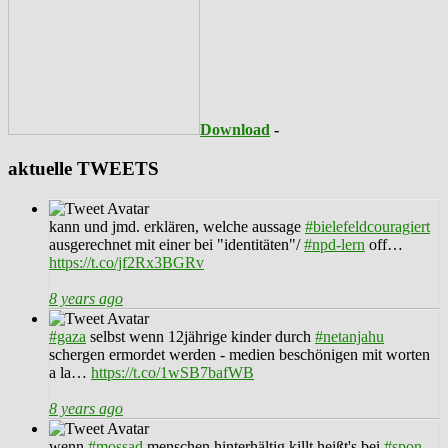
Download
-
aktuelle TWEETS
kann und jmd. erklären, welche aussage
#bielefeldcouragiert
ausgerechnet mit einer bei "identitäten"/
#npd-lern
off…
https://t.co/jf2Rx3BGRv
8 years ago
#gaza
selbst wenn 12jährige kinder durch
#netanjahu
schergen ermordet werden - medien beschönigen mit worten
a la…
https://t.co/1wSB7bafWB
8 years ago
wenn
#mossad
menschen hinterhältig killt heißt's bei
#spon