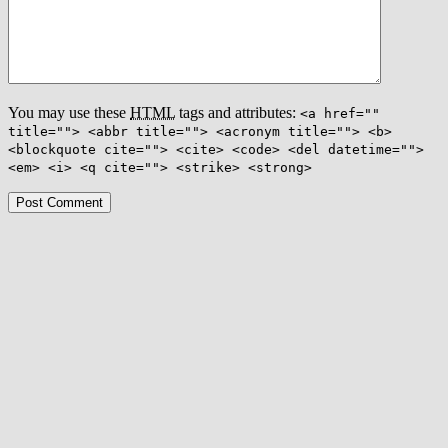
You may use these
HTML
tags and attributes:
<a href=""
title=""> <abbr title=""> <acronym title=""> <b>
<blockquote cite=""> <cite> <code> <del datetime="">
<em> <i> <q cite=""> <strike> <strong>