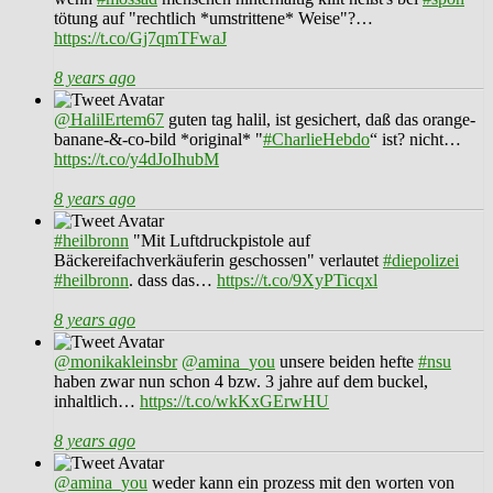
tötung auf "rechtlich *umstrittene* Weise"?…
https://t.co/Gj7qmTFwaJ
8 years ago
@HalilErtem67
guten tag halil, ist gesichert, daß das orange-
banane-&-co-bild *original* "
#CharlieHebdo
“ ist? nicht…
https://t.co/y4dJoIhubM
8 years ago
#heilbronn
"Mit Luftdruckpistole auf
Bäckereifachverkäuferin geschossen" verlautet
#diepolizei
#heilbronn
. dass das…
https://t.co/9XyPTicqxl
8 years ago
@monikakleinsbr
@amina_you
unsere beiden hefte
#nsu
haben zwar nun schon 4 bzw. 3 jahre auf dem buckel,
inhaltlich…
https://t.co/wkKxGErwHU
8 years ago
@amina_you
weder kann ein prozess mit den worten von