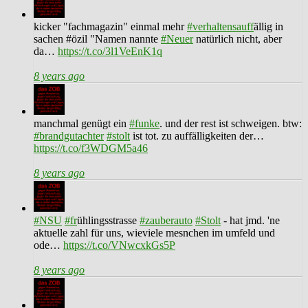
kicker "fachmagazin" einmal mehr
#verhaltensauff
ällig in
sachen #özil "Namen nannte
#Neuer
natürlich nicht, aber
da…
https://t.co/3l1VeEnK1q
8 years ago
manchmal genügt ein
#funke
. und der rest ist schweigen. btw:
#brandgutachter
#stolt
ist tot. zu auffälligkeiten der…
https://t.co/f3WDGM5a46
8 years ago
#NSU
#fr
ühlingsstrasse
#zauberauto
#Stolt
- hat jmd. 'ne
aktuelle zahl für uns, wieviele mesnchen im umfeld und
ode…
https://t.co/VNwcxkGs5P
8 years ago