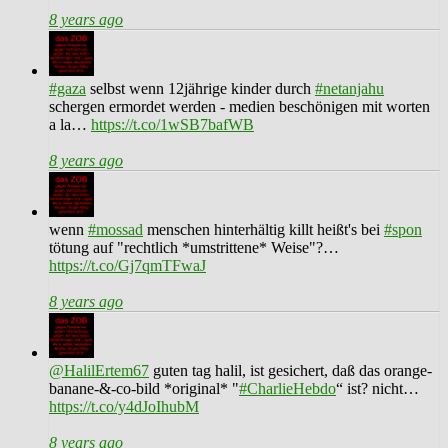
8 years ago
#gaza
selbst wenn 12jährige kinder durch
#netanjahu
schergen ermordet werden - medien beschönigen mit worten
a la…
https://t.co/1wSB7bafWB
8 years ago
wenn
#mossad
menschen hinterhältig killt heißt's bei
#spon
tötung auf "rechtlich *umstrittene* Weise"?…
https://t.co/Gj7qmTFwaJ
8 years ago
@HalilErtem67
guten tag halil, ist gesichert, daß das orange-
banane-&-co-bild *original* "
#CharlieHebdo
“ ist? nicht…
https://t.co/y4dJoIhubM
8 years ago