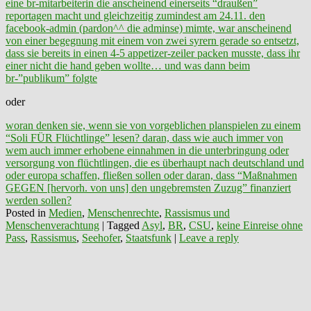
eine br-mitarbeiterin die anscheinend einerseits “draußen”
reportagen macht und gleichzeitig zumindest am 24.11. den
facebook-admin (pardon^^ die adminse) mimte, war anscheinend
von einer begegnung mit einem von zwei syrern gerade so entsetzt,
dass sie bereits in einen 4-5 appetizer-zeiler packen musste, dass ihr
einer nicht die hand geben wollte… und was dann beim
br-”publikum” folgte
oder
woran denken sie, wenn sie von vorgeblichen planspielen zu einem
“Soli FÜR Flüchtlinge” lesen? daran, dass wie auch immer von
wem auch immer erhobene einnahmen in die unterbringung oder
versorgung von flüchtlingen, die es überhaupt nach deutschland und
oder europa schaffen, fließen sollen oder daran, dass “Maßnahmen
GEGEN [hervorh. von uns] den ungebremsten Zuzug” finanziert
werden sollen?
Posted in
Medien
,
Menschenrechte
,
Rassismus und
Menschenverachtung
|
Tagged
Asyl
,
BR
,
CSU
,
keine Einreise ohne
Pass
,
Rassismus
,
Seehofer
,
Staatsfunk
|
Leave a reply