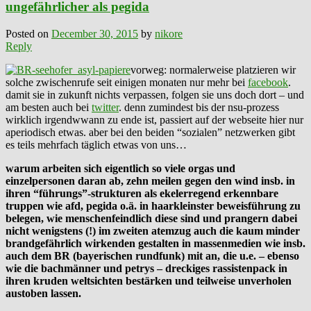
ungefährlicher als pegida
Posted on
December 30, 2015
by
nikore
Reply
vorweg: normalerweise platzieren wir
solche zwischenrufe seit einigen monaten nur mehr bei
facebook
.
damit sie in zukunft nichts verpassen, folgen sie uns doch dort – und
am besten auch bei
twitter
. denn zumindest bis der nsu-prozess
wirklich irgendwwann zu ende ist, passiert auf der webseite hier nur
aperiodisch etwas. aber bei den beiden “sozialen” netzwerken gibt
es teils mehrfach täglich etwas von uns…
warum arbeiten sich eigentlich so viele orgas und
einzelpersonen daran ab, zehn meilen gegen den wind insb. in
ihren “führungs”-strukturen als ekelerregend erkennbare
truppen wie ‪‎afd‬, ‪pegida‬ o.ä. in haarkleinster beweisführung zu
belegen, wie ‪‎menschenfeindlich‬ diese sind und prangern dabei
nicht wenigstens (!) im zweiten atemzug auch die kaum minder
brandgefährlich wirkenden gestalten in ‪massenmedien‬ wie insb.
auch dem ‪‎BR‬ (bayerischen rundfunk) mit an, die u.e. – ebenso
wie die bachmänner und petrys – dreckiges ‪‎rassistenpack‬ in
ihren kruden weltsichten bestärken und teilweise unverholen
austoben lassen.