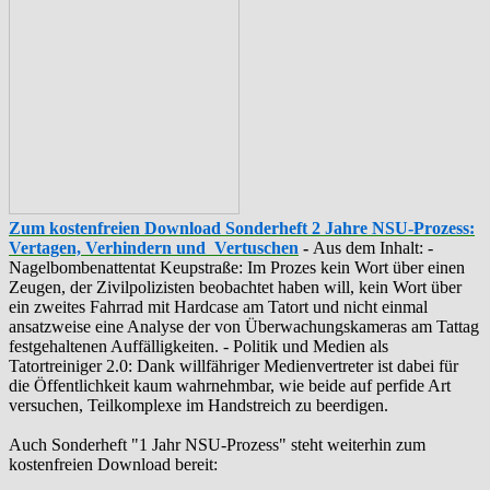
Zum kostenfreien Download Sonderheft 2 Jahre NSU-Prozess:
Vertagen, Verhindern und Vertuschen
-
Aus dem Inhalt: -
‪Nagelbombenattentat‬ ‎Keupstraße‬: Im Prozes kein Wort über einen
Zeugen, der Zivilpolizisten beobachtet haben will, kein Wort über
ein zweites Fahrrad mit Hardcase am Tatort und nicht einmal
ansatzweise eine Analyse der von Überwachungskameras am Tattag
festgehaltenen Auffälligkeiten. - Politik und Medien als
‪Tatortreiniger‬ 2.0: Dank willfähriger Medienvertreter ist dabei für
die Öffentlichkeit kaum wahrnehmbar, wie beide auf perfide Art
versuchen, Teilkomplexe im Handstreich zu beerdigen.
Auch Sonderheft "1 Jahr NSU-Prozess" steht weiterhin zum
kostenfreien Download bereit: