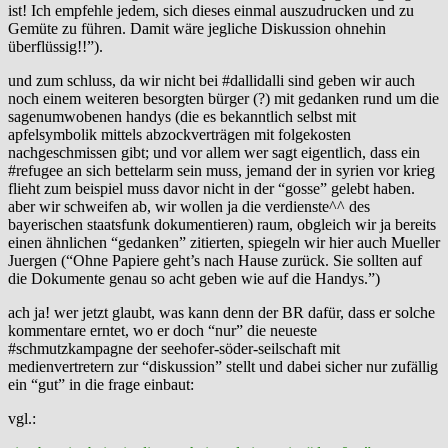
ist! Ich empfehle jedem, sich dieses einmal auszudrucken und zu
Gemüte zu führen. Damit wäre jegliche Diskussion ohnehin
überflüssig!!”).
und zum schluss, da wir nicht bei #dallidalli sind geben wir auch
noch einem weiteren besorgten bürger (?) mit gedanken rund um die
sagenumwobenen handys (die es bekanntlich selbst mit
apfelsymbolik mittels abzockverträgen mit folgekosten
nachgeschmissen gibt; und vor allem wer sagt eigentlich, dass ein
#refugee an sich bettelarm sein muss, jemand der in syrien vor krieg
flieht zum beispiel muss davor nicht in der “gosse” gelebt haben.
aber wir schweifen ab, wir wollen ja die verdienste^^ des
bayerischen staatsfunk dokumentieren) raum, obgleich wir ja bereits
einen ähnlichen “gedanken” zitierten, spiegeln wir hier auch Mueller
Juergen (“Ohne Papiere geht’s nach Hause zurück. Sie sollten auf
die Dokumente genau so acht geben wie auf die Handys.”)
ach ja! wer jetzt glaubt, was kann denn der BR dafür, dass er solche
kommentare erntet, wo er doch “nur” die neueste
#schmutzkampagne der seehofer-söder-seilschaft mit
medienvertretern zur “diskussion” stellt und dabei sicher nur zufällig
ein “gut” in die frage einbaut:
vgl.: