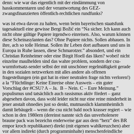
denn: wie war das eigentlich mit der eindämmung von
hasskommentaren und der verantwortung des GEZ
-
zwangsfinanzierten öffentlich-rechtlichen rundfunks?
was ist etwa davon zu halten, wenn beim bayerischen staatsfunk
tagesaktuell eine gewisse Bergi ‪Božić‬ ein “Na sicher. Ich kann auch
nicht ohne gültige Papiere irgendwo einreisen. Also, warum können
diese ‪‎Scheinasylanten‬ das? Ohne Papiere nichts. Sollen ‪abhauen‬. In
ihre, ach so tolle ‪Heimat‬. Sollen ihr Leben dort aufbauen und uns in
‪‎Europa‬ in Ruhe lassen, diese ‪‎Schmarotzer‬.” absondert, und ein
Christian ‪‎Reinheimer‬ oder eine Birgit ‪‎Hoell‬ das liken? wobei! nicht
einzelne maulhelden sind das wahre problem, sondern der ‪csu‬-‪‎
wurmfortsatz‬-sender selbst der mit unschöner regelmäßigkeit gerade
in den sozialen netzwerken mit alles andere als offenen
fragestellungen (ein gut hat in einer neutralen frage nichts verloren!)
a la “‪‎Flüchtlinge‬: Keine ‪‎Einreise‬ ohne ‪‎Ausweis‬ – ein guter
Vorschlag der #CSU? A – Ja. B – Nein. C – Eure Meinung.”
‪‎populismus‬ und tatsächlich auch ‪‎rassismus‬ aktiv fördert – ganz
abgesehen davon, dass wohl leider nicht nur eine reine minderheit in
jener anstalt ohnedies just so denkt, mutmasslich klammheimlich
damit liebäugelt – wenn die csu nicht bald noch krasser regiert – wie
schon in den 1980ern (dereinst nannte sich das unverholenere
‪‎braune‬ pack was bezeichn enderweise gar aus dem “herz” des BR
empor kroch ‪‎republikaner‬) direkt (mit eigenen wahlkreuzchen) aber
vor allem indirekt (durch programminhalte) menschenfeindliche