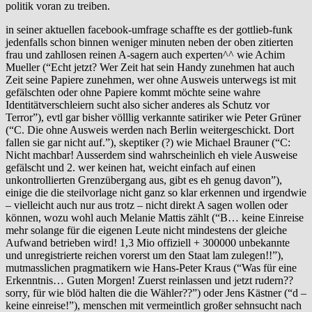
politik voran zu treiben.
in seiner aktuellen facebook-umfrage‬ schaffte es der ‎gottlieb‬-funk
jedenfalls schon binnen weniger minuten neben der oben zitierten
frau und zahllosen reinen A-sagern auch experten^^ wie Achim
Mueller (“Echt jetzt? Wer Zeit hat sein ‪‎Handy‬ zunehmen hat auch
Zeit seine ‎Papiere‬ zunehmen, wer ohne Ausweis unterwegs ist mit
gefälschten oder ohne Papiere kommt möchte seine wahre
‪Identität‬verschleiern sucht also sicher anderes als Schutz vor
Terror”), evtl gar bisher völllig verkannte satiriker wie Peter Grüner
(“C. Die ohne Ausweis werden nach Berlin weitergeschickt. Dort
fallen sie gar nicht auf.”), skeptiker (?) wie Michael Brauner (“C:
Nicht machbar! Ausserdem sind wahrscheinlich eh viele Ausweise
gefälscht und 2. wer keinen hat, weicht einfach auf einen
unkontrollierten Grenzübergang aus, gibt es eh genug davon”),
einige die die steilvorlage nicht ganz so klar erkennen und irgendwie
– vielleicht auch nur aus trotz – nicht direkt A sagen wollen oder
können, wozu wohl auch Melanie Mattis zählt (“B… keine Einreise
mehr solange für die eigenen Leute nicht mindestens der gleiche
Aufwand betrieben wird! 1,3 Mio offiziell + 300000 unbekannte
und unregistrierte reichen vorerst um den Staat lam zulegen!!”),
mutmasslichen pragmatikern wie Hans-Peter Kraus (“Was für eine
Erkenntnis… Guten Morgen! Zuerst reinlassen und jetzt rudern??
sorry, für wie blöd halten die die Wähler??”) oder Jens Kästner (“d –
keine einreise!”), menschen mit vermeintlich großer sehnsucht nach