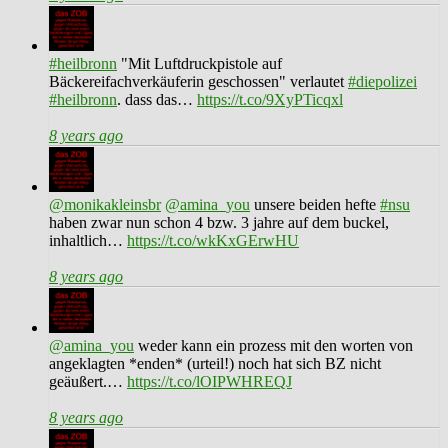
#heilbronn
"Mit Luftdruckpistole auf
Bäckereifachverkäuferin geschossen" verlautet
#diepolizei
#heilbronn
. dass das…
https://t.co/9XyPTicqxl
8 years ago
@monikakleinsbr
@amina_you
unsere beiden hefte
#nsu
haben zwar nun schon 4 bzw. 3 jahre auf dem buckel,
inhaltlich…
https://t.co/wkKxGErwHU
8 years ago
@amina_you
weder kann ein prozess mit den worten von
angeklagten *enden* (urteil!) noch hat sich BZ nicht
geäußert.…
https://t.co/lOIPWHREQJ
8 years ago