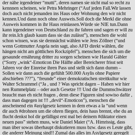
der nähe irgendeiner “mutti”, deren namen sie nicht mal so recht zu
kennnen scheinen, wie Petra Mehringer (“Auf jeden Fall.Wir lassen
doch auch nicht jemanden ins Haus oder Wohnung den wir nicht
kennen.Und dann noch ohne Ausweis.Soll doch die Merkl die ohne
Ausweis kommen in ihr Haus reinlassen.Würde sie NIE tun.Dann
kann irgendeiner von Deutschland zu ihr fahren und sagen er will zu
ihr rein.Ich glaub kaum dass sie das zulässt”), menschen die wohl
schon wissen, was sie demnächst wählen wie Jens Zöllner (“und
wenn Gottmutter Angela nein sagt, also AFD direkt wählen, die
hängen nicht am göttlichen Rockzipfel”), menschen die sich um die
gesaunde ernährung dritter zu sorgen scheinen wie Harald Gäbler
(“Sorry „wink“-Emoticon Die Hälfte aller Bereicherer frisst seit
Jahren vor der Einreise ihren Pass und stellt sich dann dumm –
Sollen wir dann auch die gefühlt 500.000 Asylis ohne Papiere
abschieben ???”), “freunde” einer demokratischen streitkultur wie
Walter Schrammel (“Ja , und ? Was spricht dagen – Haben wir hier
nen Rummelplatz – oder auch Gesetze !!! Und die Dummschwätzer
braucht man eh nicht fragen , denn diese Figuren sind sowiso dafür ,
dass man dagegen ist !!! „devil“-Emoticon”), menschen die
anscheinend ein #asylgesetz kennen in dem etwas a la “und wenn
dir auch #drohnen um die ohren fliegen, dein haus brennt, ehe du an
flucht denkst hol dir gefälligst erst mal bei deinem #diktator einen
neuen pass” stehen muss, wie Daniel Maier (“A. Hirnrissig, dass
man über sowas überhaupt diskutieren muss bzw. dass es Leute gibt,
die anderer Meinung sind!! Zumal das alles im Asylgesetz geregelt