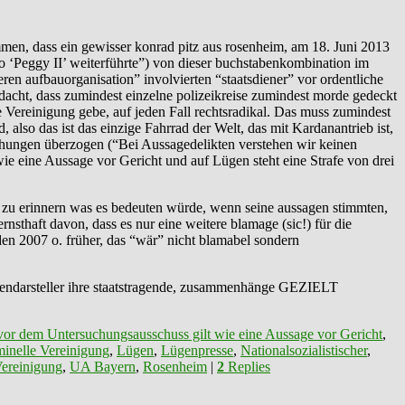
, dass ein gewisser konrad ‪‎pitz‬ aus ‪‎rosenheim‬, am 18. Juni 2013
‘Peggy II’ weiterführte”) von dieser buchstabenkombination im
en aufbauorganisation” involvierten “staatsdiener” vor ordentliche
dacht, dass zumindest einzelne polizeikreise zumindest morde gedeckt
he Vereinigung gebe, auf jeden Fall rechtsradikal. Das muss zumindest
lso das ist das einzige Fahrrad der Welt, das mit Kardanantrieb ist,
rohungen überzogen (“Bei Aussagedelikten verstehen wir keinen
e eine Aussage vor Gericht und auf Lügen steht eine Strafe von drei
ran zu erinnern was es bedeuten würde, wenn seine aussagen stimmten,
 ernsthaft davon, dass es nur eine weitere blamage (sic!) für die
2007 o. früher, das “wär” nicht blamabel sondern
istendarsteller ihre staatstragende, zusammenhänge GEZIELT
or dem Untersuchungsausschuss gilt wie eine Aussage vor Gericht
,
minelle Vereinigung
,
Lügen
,
Lügenpresse
,
Nationalsozialistischer
,
 Vereinigung
,
UA Bayern
,
‬Rosenheim‬
|
2
Replies