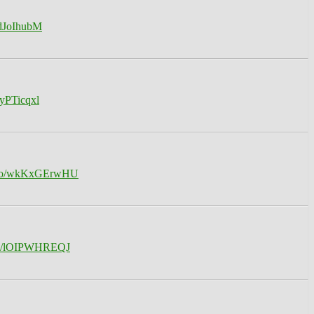
y4dJoIhubM
XyPTicqxl
t.co/wkKxGErwHU
.co/lOIPWHREQJ