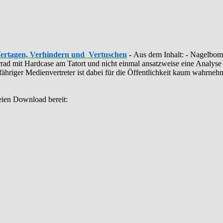
Vertagen, Verhindern und Vertuschen
-
Aus dem Inhalt: - ‪Nagelbomb
ahrrad mit Hardcase am Tatort und nicht einmal ansatzweise eine Anal
illfähriger Medienvertreter ist dabei für die Öffentlichkeit kaum wahrn
eien Download bereit: