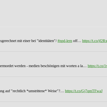
sgerechnet mit einer bei "identitäten"/
#npd-lern
off…
https://t.co/jf
ermordet werden - medien beschönigen mit worten a la…
https://t.c
ung auf "rechtlich *umstrittene* Weise"?…
https://t.co/Gj7qmTFwaJ