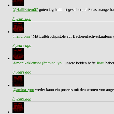
@HalilErtem67
guten tag halil, ist gesichert, daß das orange-b
8 years ago
#heilbronn
"Mit Luftdruckpistole auf Bäckereifachverkäuferin 
8 years ago
@monikakleinsbr
@amina_you
unsere beiden hefte
#nsu
haben
8 years ago
@amina_you
weder kann ein prozess mit den worten von angek
8 years ago