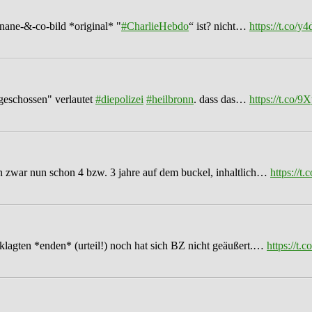
anane-&-co-bild *original* "
#CharlieHebdo
“ ist? nicht…
https://t.co/
geschossen" verlautet
#diepolizei
#heilbronn
. dass das…
https://t.co/9
 zwar nun schon 4 bzw. 3 jahre auf dem buckel, inhaltlich…
https://
lagten *enden* (urteil!) noch hat sich BZ nicht geäußert.…
https://t