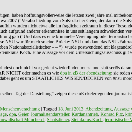
igen, haben hoffnungsvollerweise die letzten zwei jahre mal mitbekommen
twa 2007 (“Verabschiedung vom SoKo-Leiter Geier, der dann die SoKo 
hin wurden nicht etwa alle im fraglichen zeitraum in dieser “besonder
 auch aufgrund anderer erkenntnisse in uns seit langem schwelenden ver
nahrung gab (“Und dass es eine kriminelle Vereinigung oder terroristisc
iese NSU war für mich so eine Brücke: NSU und dann das NSU-Fahrrad, a
 eben Nationalsozialistischer – – “), wurde postwendend mit klageand
Steinkraus-Koch. Eine Aussage vor dem Untersuchungsausschuss gilt wi
umindest doch nicht vor gericht wiederfinden muss. und statt seriös da
t GAR NICHT oder machen es wie
dpa in zB der abendzeitung
: sie reden
tte. dabei geht es um STAATLICHES WISSEN/DECKEN von #nsu morden 
 am selben Tag der Darstellung” zeigen diese uE ekelerregenden journal
 Menschenverachtung
|
Tagged
18. Juni 2013
,
Abendzeitung
,
Aussage v
age
,
dpa
,
Geier
,
Journalistendarsteller
,
Kardanantrieb
,
Konrad ‪‎Pitz
,
kri
sanwaltschaft München I
,
Staatsdiener
,
Steinkraus-Koch
,
terroristische