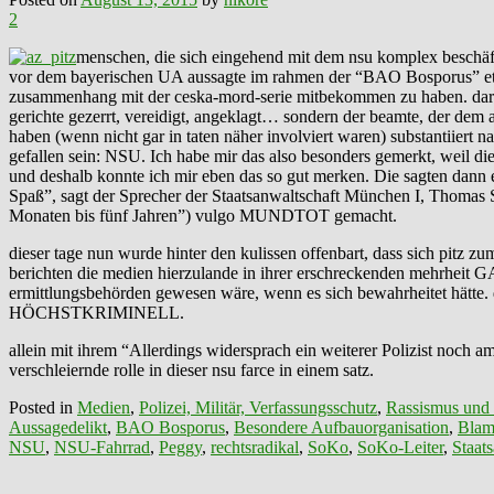
2
menschen, die sich eingehend mit dem ‎nsu‬ komplex beschäft
vor dem bayerischen UA aussagte im rahmen der “BAO ‪‎Bosporus‬” e
zusammenhang mit der ‪ceska‬-mord-serie mitbekommen zu haben. darauf
gerichte gezerrt, vereidigt, angeklagt… sondern der beamte, der dem
haben (wenn nicht gar in taten näher involviert waren) substantiiert 
gefallen sein: NSU. Ich habe mir das also besonders gemerkt, weil d
und deshalb konnte ich mir eben das so gut merken. Die sagten dann
Spaß”, sagt der Sprecher der Staatsanwaltschaft München I, Thomas 
Monaten bis fünf Jahren”) vulgo MUNDTOT gemacht.
dieser tage nun wurde hinter den kulissen offenbart, dass sich pitz z
berichten die medien hierzulande in ihrer erschreckenden mehrhei
ermittlungsbehörden gewesen wäre, wenn es sich bewahrheitet hä
HÖCHSTKRIMINELL.
allein mit ihrem “Allerdings widersprach ein weiterer Polizist noch
verschleiernde rolle in dieser nsu farce in einem satz.
Posted in
Medien
,
Polizei, Militär, Verfassungsschutz
,
Rassismus und
Aussagedelikt
,
BAO ‪‎Bosporus
,
Besondere Aufbauorganisation
,
Blam
NSU
,
NSU-Fahrrad
,
Peggy
,
rechtsradikal
,
SoKo
,
SoKo-Leiter
,
Staat