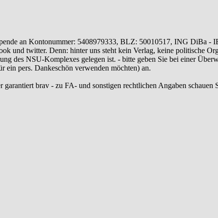
ende an Kontonummer: 5408979333, BLZ: 50010517, ING DiBa - 
 und twitter. Denn: hinter uns steht kein Verlag, keine politische Or
ung des NSU-Komplexes gelegen ist. - bitte geben Sie bei einer Üb
 für ein pers. Dankeschön verwenden möchten) an.
r garantiert brav - zu FA- und sonstigen rechtlichen Angaben schauen S