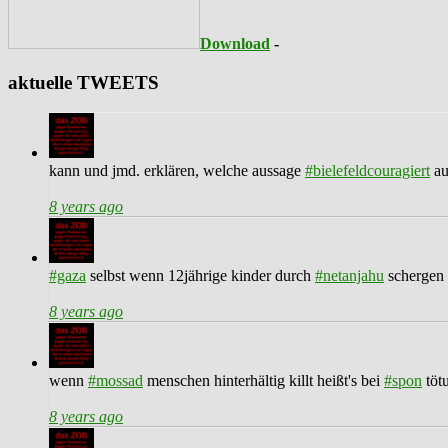
Download
-
aktuelle TWEETS
kann und jmd. erklären, welche aussage
#bielefeldcouragiert
au
8 years ago
#gaza
selbst wenn 12jährige kinder durch
#netanjahu
schergen 
8 years ago
wenn
#mossad
menschen hinterhältig killt heißt's bei
#spon
töt
8 years ago