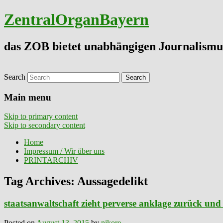
ZentralOrganBayern
das ZOB bietet unabhängigen Journalismu
Search
Main menu
Skip to primary content
Skip to secondary content
Home
Impressum / Wir über uns
PRINTARCHIV
Tag Archives:
Aussagedelikt
staatsanwaltschaft zieht perverse anklage zurück u
Posted on
August 13, 2015
by
nikore