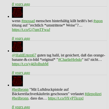
8 years ago
wenn
#mossad
menschen hinterhältig killt heißt's bei
#spon
tötung auf "rechtlich *umstrittene* Weise"?…
https://t.co/Gj7qmTFwaJ
8 years ago
@HalilErtem67
guten tag halil, ist gesichert, daß das orange-
banane-&-co-bild *original* "
#CharlieHebdo
“ ist? nicht…
https://t.co/y4dJoIhubM
8 years ago
#heilbronn
"Mit Luftdruckpistole auf
Bäckereifachverkäuferin geschossen" verlautet
#diepolizei
#heilbronn
. dass das…
https://t.co/9XyPTicqxl
8 years ago