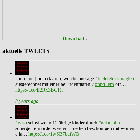
Download
-
aktuelle TWEETS
kann und jmd. erklären, welche aussage
#bielefeldcouragiert
ausgerechnet mit einer bei "identitäten"/
#npd-lern
off…
https://t.co/jf2Rx3BGRv
8 years ago
#gaza
selbst wenn 12jährige kinder durch
#netanjahu
schergen ermordet werden - medien beschönigen mit worten
a la…
https://t.co/1wSB7bafWB