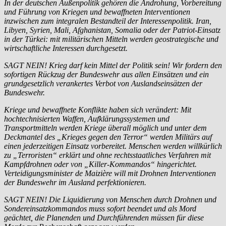
In der deutschen Außenpolitik gehören die Androhung, Vorbereitung
und Führung von Kriegen und bewaffneten Interventionen
inzwischen zum integralen Bestandteil der Interessenpolitik. Iran,
Libyen, Syrien, Mali, Afghanistan, Somalia oder der Patriot-Einsatz
in der Türkei: mit militärischen Mitteln werden geostrategische und
wirtschaftliche Interessen durchgesetzt.
SAGT NEIN! Krieg darf kein Mittel der Politik sein! Wir fordern den
sofortigen Rückzug der Bundeswehr aus allen Einsätzen und ein
grundgesetzlich verankertes Verbot von Auslandseinsätzen der
Bundeswehr.
Kriege und bewaffnete Konflikte haben sich verändert: Mit
hochtechnisierten Waffen, Aufklärungssystemen und
Transportmitteln werden Kriege überall möglich und unter dem
Deckmantel des „Krieges gegen den Terror“ werden Militärs auf
einen jederzeitigen Einsatz vorbereitet. Menschen werden willkürlich
zu „Terroristen“ erklärt und ohne rechtsstaatliches Verfahren mit
Kampfdrohnen oder von „Killer-Kommandos“ hingerichtet.
Verteidigungsminister de Maizière will mit Drohnen Interventionen
der Bundeswehr im Ausland perfektionieren.
SAGT NEIN! Die Liquidierung von Menschen durch Drohnen und
Sondereinsatzkommandos muss sofort beendet und als Mord
geächtet, die Planenden und Durchführenden müssen für diese