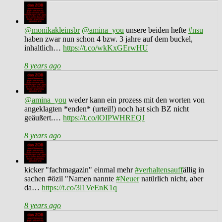
@monikakleinsbr
@amina_you
unsere beiden hefte
#nsu
haben zwar nun schon 4 bzw. 3 jahre auf dem buckel,
inhaltlich…
https://t.co/wkKxGErwHU
8 years ago
@amina_you
weder kann ein prozess mit den worten von
angeklagten *enden* (urteil!) noch hat sich BZ nicht
geäußert.…
https://t.co/lOIPWHREQJ
8 years ago
kicker "fachmagazin" einmal mehr
#verhaltensauff
ällig in
sachen #özil "Namen nannte
#Neuer
natürlich nicht, aber
da…
https://t.co/3l1VeEnK1q
8 years ago