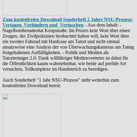
Zum kostenfreien Download Sonderheft 2 Jahre NSU-Prozess:
Vertagen, Verhindern und Vertuschen
-
Aus dem Inhalt: -
‪Nagelbombenattentat‬ ‎Keupstraße‬: Im Prozes kein Wort über einen
Zeugen, der Zivilpolizisten beobachtet haben will, kein Wort über
ein zweites Fahrrad mit Hardcase am Tatort und nicht einmal
ansatzweise eine Analyse der von Überwachungskameras am Tattag
festgehaltenen Auffälligkeiten. - Politik und Medien als
‪Tatortreiniger‬ 2.0: Dank willfähriger Medienvertreter ist dabei für
die Öffentlichkeit kaum wahrnehmbar, wie beide auf perfide Art
versuchen, Teilkomplexe im Handstreich zu beerdigen.
Auch Sonderheft "1 Jahr NSU-Prozess" steht weiterhin zum
kostenfreien Download bereit: