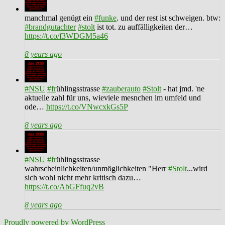
manchmal genügt ein
#funke
. und der rest ist schweigen. btw:
#brandgutachter
#stolt
ist tot. zu auffälligkeiten der…
https://t.co/f3WDGM5a46
8 years ago
#NSU
#fr
ühlingsstrasse
#zauberauto
#Stolt
- hat jmd. 'ne
aktuelle zahl für uns, wieviele mesnchen im umfeld und
ode…
https://t.co/VNwcxkGs5P
8 years ago
#NSU
#fr
ühlingsstrasse
wahrscheinlichkeiten/unmöglichkeiten "Herr
#Stolt
...wird
sich wohl nicht mehr kritisch dazu…
https://t.co/AbGFfuq2vB
8 years ago
Proudly powered by WordPress