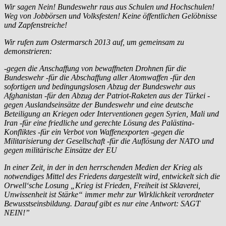
Wir sagen Nein! Bundeswehr raus aus Schulen und Hochschulen!
Weg von Jobbörsen und Volksfesten! Keine öffentlichen Gelöbnisse
und Zapfenstreiche!
Wir rufen zum Ostermarsch 2013 auf, um gemeinsam zu
demonstrieren:
-gegen die Anschaffung von bewaffneten Drohnen für die
Bundeswehr -für die Abschaffung aller Atomwaffen -für den
sofortigen und bedingungslosen Abzug der Bundeswehr aus
Afghanistan -für den Abzug der Patriot-Raketen aus der Türkei -
gegen Auslandseinsätze der Bundeswehr und eine deutsche
Beteiligung an Kriegen oder Interventionen gegen Syrien, Mali und
Iran -für eine friedliche und gerechte Lösung des Palästina-
Konfliktes -für ein Verbot von Waffenexporten -gegen die
Militarisierung der Gesellschaft -für die Auflösung der NATO und
gegen militärische Einsätze der EU
In einer Zeit, in der in den herrschenden Medien der Krieg als
notwendiges Mittel des Friedens dargestellt wird, entwickelt sich die
Orwell‘sche Losung „Krieg ist Frieden, Freiheit ist Sklaverei,
Unwissenheit ist Stärke“ immer mehr zur Wirklichkeit verordneter
Bewusstseinsbildung. Darauf gibt es nur eine Antwort: SAGT
NEIN!”