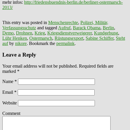
mehr infos:
http://friedensbuendnis-berlin.de/berliner-ostermarsch-
2013/
This entry was posted in
Menschenrechte
,
Polizei, Militär,
Verfassungsschutz
and tagged
Aufruf
,
Barack Obama
,
Berlin
,
Demo
,
Drohnen
,
Krieg
,
Kriegsdienstverweigerer
,
Kundgebung
,
Lühr Henken
,
Ostermarsch
,
Rüstungsexport
,
Sabine Schiffer
,
Steht
auf
by
nikore
. Bookmark the
permalink
.
Leave a Reply
Your email address will not be published. Required fields are
marked
*
Name
*
Email
*
Website
Comment