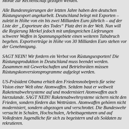
Morde zur Rechenschaft gezogen werden.
Alle Bundesregierungen der letzten Jahre haben den deutschen
Rüstungsexport angekurbelt. Deutschland belegt mit Exporten –
zuletzt in Höhe von ein bis zwei Milliarden Euro jährlich – auf der
Liste der „Exporteure des Todes“ Platz drei in der Welt. Nun will
die Regierung Merkel jedoch mit umfangreichen Lieferungen
schwerer Waffen in Spannungsgebiete einen weiteren Tabubruch
begehen. Exportverträge in Höhe von 30 Milliarden Euro stehen vor
der Genehmigung.
SAGT NEIN! Wir fordern ein Verbot von Rüstungsexporten! Die
Rüstungsproduktion in Deutschland muss beendet werden.
Zusammen mit Gewerkschaften und Betriebsräten müssen
Rüstungskonversionsprogramme aufgelegt werden.
US-Präsident Obama erhielt den Friedensnobelpreis für seine
Vision einer Welt ohne Atomwaffen. Seitdem baut er weltweit
Raketenabwehrsysteme auf und modernisiert Atomwaffen auch
hierzulande. SAGT NEIN! Raketenabwehrsysteme sichern nicht den
Frieden, sondern fördern das Wettrüsten. Atomwaffen gehören nicht
modernisiert, sondern abgezogen und verschrottet. Die Bundeswehr
versucht in Schulen, Hochschulen, Arbeitsagenturen und auf
Volksfesten Jugendliche für sich zu begeistern und als Soldaten zu
rekrutieren.