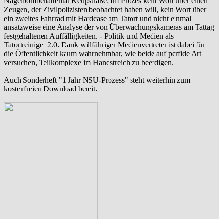
‪Nagelbombenattentat‬ ‎Keupstraße‬: Im Prozes kein Wort über einen
Zeugen, der Zivilpolizisten beobachtet haben will, kein Wort über
ein zweites Fahrrad mit Hardcase am Tatort und nicht einmal
ansatzweise eine Analyse der von Überwachungskameras am Tattag
festgehaltenen Auffälligkeiten. - Politik und Medien als
‪Tatortreiniger‬ 2.0: Dank willfähriger Medienvertreter ist dabei für
die Öffentlichkeit kaum wahrnehmbar, wie beide auf perfide Art
versuchen, Teilkomplexe im Handstreich zu beerdigen.
Auch Sonderheft "1 Jahr NSU-Prozess" steht weiterhin zum
kostenfreien Download bereit: