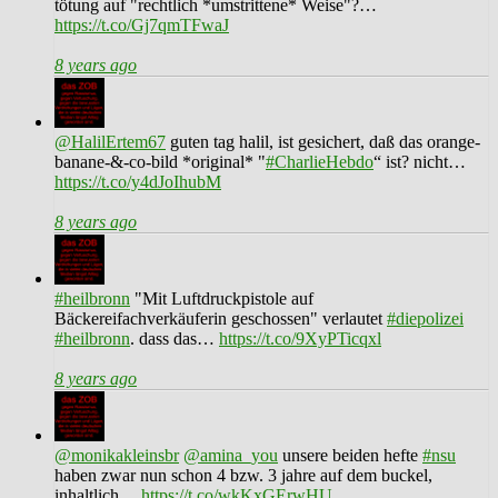
tötung auf "rechtlich *umstrittene* Weise"?…
https://t.co/Gj7qmTFwaJ
8 years ago
@HalilErtem67
guten tag halil, ist gesichert, daß das orange-
banane-&-co-bild *original* "
#CharlieHebdo
“ ist? nicht…
https://t.co/y4dJoIhubM
8 years ago
#heilbronn
"Mit Luftdruckpistole auf
Bäckereifachverkäuferin geschossen" verlautet
#diepolizei
#heilbronn
. dass das…
https://t.co/9XyPTicqxl
8 years ago
@monikakleinsbr
@amina_you
unsere beiden hefte
#nsu
haben zwar nun schon 4 bzw. 3 jahre auf dem buckel,
inhaltlich…
https://t.co/wkKxGErwHU