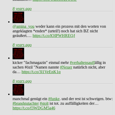
8 years ago
@amina_you
weder kann ein prozess mit den worten von
angeklagten *enden* (urteil!) noch hat sich BZ nicht
geäußert.…
https://t.co/lOIPWHREQJ
8 years ago
kicker "fachmagazin" einmal mehr
#verhaltensauff
ällig in
sachen #özil "Namen nannte
#Neuer
natürlich nicht, aber
da…
https://t.co/3l1VeEnK1q
8 years ago
manchmal genügt ein
#funke
. und der rest ist schweigen. btw:
#brandgutachter
#stolt
ist tot. zu auffälligkeiten der…
https://t.co/f3WDGM5a46