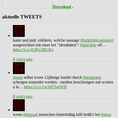
Download
-
aktuelle TWEETS
kann und jmd. erklären, welche aussage
#bielefeldcouragiert
ausgerechnet mit einer bei "identitäten"/
#npd-lern
off…
https://t.co/jf2Rx3BGRv
8 years ago
#gaza
selbst wenn 12jährige kinder durch
#netanjahu
schergen ermordet werden - medien beschönigen mit worten
a la…
https://t.co/1wSB7bafWB
8 years ago
wenn
#mossad
menschen hinterhältig killt heißt's bei
#spon