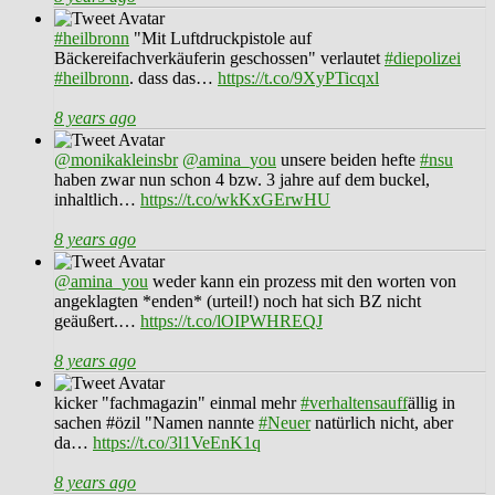
#heilbronn
"Mit Luftdruckpistole auf
Bäckereifachverkäuferin geschossen" verlautet
#diepolizei
#heilbronn
. dass das…
https://t.co/9XyPTicqxl
8 years ago
@monikakleinsbr
@amina_you
unsere beiden hefte
#nsu
haben zwar nun schon 4 bzw. 3 jahre auf dem buckel,
inhaltlich…
https://t.co/wkKxGErwHU
8 years ago
@amina_you
weder kann ein prozess mit den worten von
angeklagten *enden* (urteil!) noch hat sich BZ nicht
geäußert.…
https://t.co/lOIPWHREQJ
8 years ago
kicker "fachmagazin" einmal mehr
#verhaltensauff
ällig in
sachen #özil "Namen nannte
#Neuer
natürlich nicht, aber
da…
https://t.co/3l1VeEnK1q
8 years ago