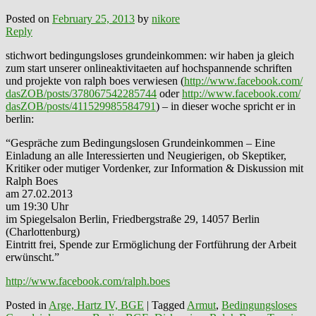
Posted on
February 25, 2013
by
nikore
Reply
stichwort bedingungsloses grundeinkommen: wir haben ja gleich
zum start unserer onlineaktivitaeten auf hochspannende schriften
und projekte von ralph boes verwiesen (
http://www.facebook.com/
dasZOB/posts/378067542285744
oder
http://www.facebook.com/
dasZOB/posts/411529985584791
) – in dieser woche spricht er in
berlin:
“Gespräche zum Bedingungslosen Grundeinkommen – Eine
Einladung an alle Interessierten und Neugierigen, ob Skeptiker,
Kritiker oder mutiger Vordenker, zur Information & Diskussion mit
Ralph Boes
am 27.02.2013
um 19:30 Uhr
im Spiegelsalon Berlin, Friedbergstraße 29, 14057 Berlin
(Charlottenburg)
Eintritt frei, Spende zur Ermöglichung der Fortführung der Arbeit
erwünscht.”
http://www.facebook.com/
ralph.boes
Posted in
Arge, Hartz IV, BGE
|
Tagged
Armut
,
Bedingungsloses