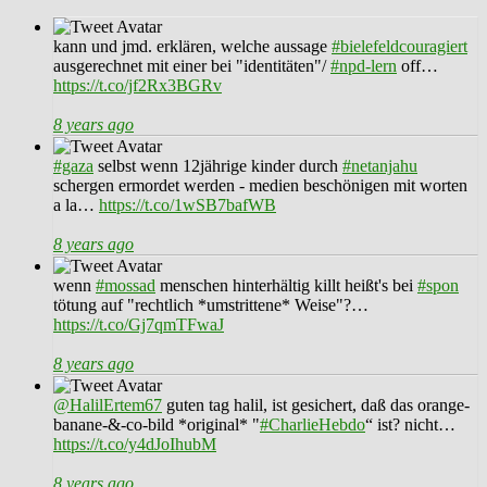
kann und jmd. erklären, welche aussage
#bielefeldcouragiert
ausgerechnet mit einer bei "identitäten"/
#npd-lern
off…
https://t.co/jf2Rx3BGRv
8 years ago
#gaza
selbst wenn 12jährige kinder durch
#netanjahu
schergen ermordet werden - medien beschönigen mit worten
a la…
https://t.co/1wSB7bafWB
8 years ago
wenn
#mossad
menschen hinterhältig killt heißt's bei
#spon
tötung auf "rechtlich *umstrittene* Weise"?…
https://t.co/Gj7qmTFwaJ
8 years ago
@HalilErtem67
guten tag halil, ist gesichert, daß das orange-
banane-&-co-bild *original* "
#CharlieHebdo
“ ist? nicht…
https://t.co/y4dJoIhubM
8 years ago