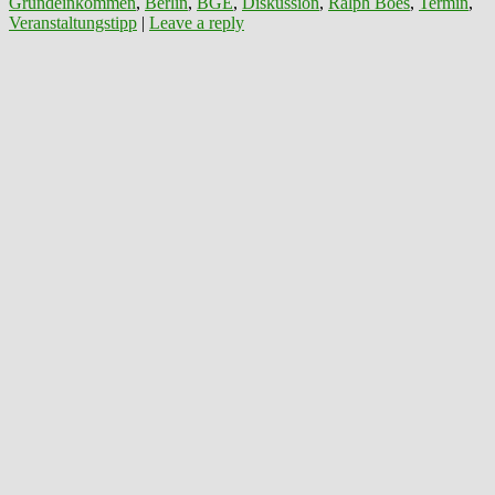
Grundeinkommen
,
Berlin
,
BGE
,
Diskussion
,
Ralph Boes
,
Termin
,
Veranstaltungstipp
|
Leave a reply